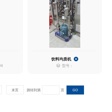
饮料均质机
/4
型号：
末页
跳转到第
页