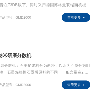
音在73DB以下。同时采用德国博格曼双端面机械密
冷却，把泄露概率降到低，保证机器连续24小时不停机
产品型号：GMD2000
查看更多 +
料纳米研磨分散机
米研磨分散机：石墨烯浆料分为两种，以水为介质分散叫
性，石墨烯根据石墨烯原料的不同，一般含量在2.5-5
石墨烯分散或者剥离的因素有很多，设备的选型，分散
产品型号：GMD2000
查看更多 +