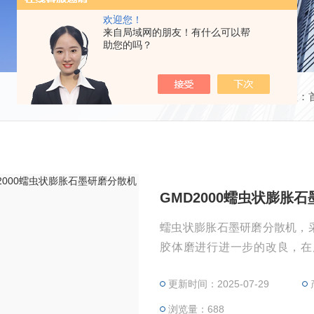
欢迎您！
来自局域网的朋友！有什么可以帮
助您的吗？
当前位置：
GMD2000蠕虫状膨胀
蠕虫状膨胀石墨研磨分散机，采
胶体磨进行进一步的改良，在
块，改良成两级模块，加入了
更新时间：2025-07-29
体磨，先研磨后分散（均质、
良的胶体磨也称为“研磨分散机”
浏览量：688