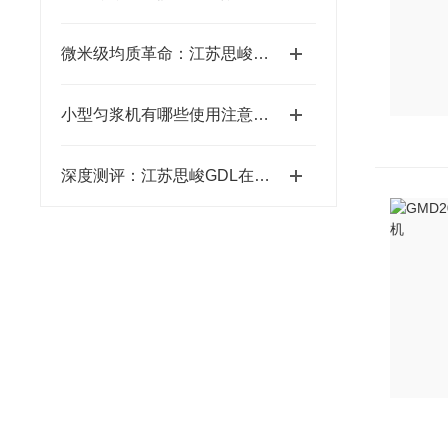
微米级均质革命：江苏思峻食品级/医药级乳化机的技术突破（附FAQ常见问题解答）
小型匀浆机有哪些使用注意事项
深度测评：江苏思峻GDL在线式乳化机——超高流量设计，管线沉淀的“终结者”