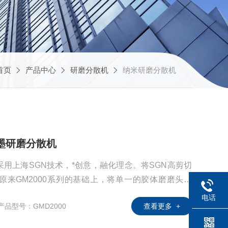
首页
产品中心
研磨分散机
纳米研磨分散机
石墨研磨分散机
用上海SGN技术，*创意，融化理念。将SGN高剪切
原来GM2000系列的基础上，将单一的胶体磨磨头模
一级分散盘（均质盘、乳化盘）。从而形成改良型的胶
电话
产品型号：GMD2000
查看更多 +
乳化），将物料的处理一步到底的完成，我们将这种改
。