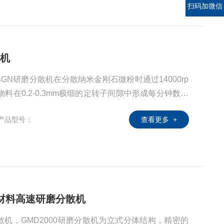
扫码加微信
散机
N研磨分散机在分散纳米金刚石微粉时通过14000rp
料在0.2-0.3mm极细的定转子间隙中形成每分钟数以
原本抱团的纳米级氧化镁进一步的破碎，打开团块形成
产品型号：
查看更多 +
的纳米级金刚石微粉颗粒再次抱团，我们在研磨后又加
*的分散，阻止物料再进行二次抱团。
极材料高速研磨分散机
机，GMD2000研磨分散机为立式分体结构，精密的