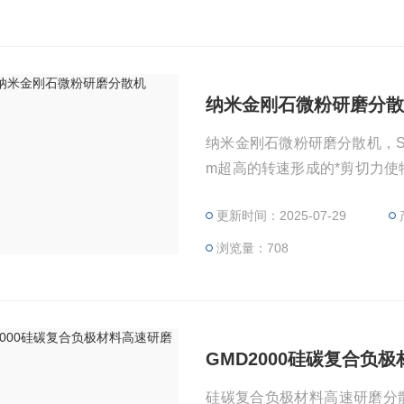
纳米金刚石微粉研磨分
纳米金刚石微粉研磨分散机，SG
m超高的转速形成的*剪切力使物
万次的撞击、破碎、撕裂，将
更新时间：2025-07-29
纳米级颗粒状，为防止被打碎
了一级分散均质盘，对物料进行
浏览量：708
GMD2000硅碳复合负
硅碳复合负极材料高速研磨分散