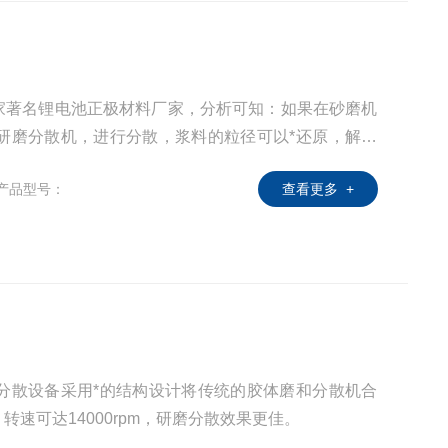
家著名锂电池正极材料厂家，分析可知：如果在砂磨机
N研磨分散机，进行分散，浆料的粒径可以*还原，解决
分散机，先将锂电池浆料的团聚体打开，然后再进行分
产品型号：
查看更多 +
极浆料。
磨分散设备采用*的结构设计将传统的胶体磨和分散机合
速可达14000rpm，研磨分散效果更佳。