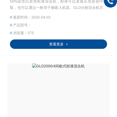
50%固含白炭黑粉液混合机，粉体可以直接从包装袋中吸
取，也可以通过一根管子被吸入机器。GLD分散混合机尽量
减少粉体的与人直接接触，避免周围环境的污染，而且它减
更新时间：2026-04-02
少了对人力的要求，使得喂料变得简单易行。
产品型号：
浏览量：575
查看更多 +