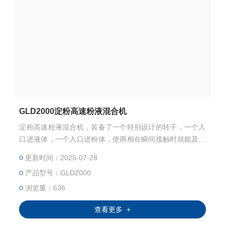
GLD2000淀粉高速粉液混合机
淀粉高速粉液混合机，装备了一个特别设计的转子，一个入
口进液体，一个入口进粉体，使两相在瞬间接触时就能及时
的将粉体打散。机器可以循环操作直到所有粉末加入完毕，
更新时间：2025-07-28
然后密封加料入口，在腔体中继续分散混合。根据产品要
产品型号：GLD2000
求，粉末的性状，Z高添加量可达80%。另外，如果粘度过
高，也可在入口前加一台泵。
浏览量：636
查看更多 +