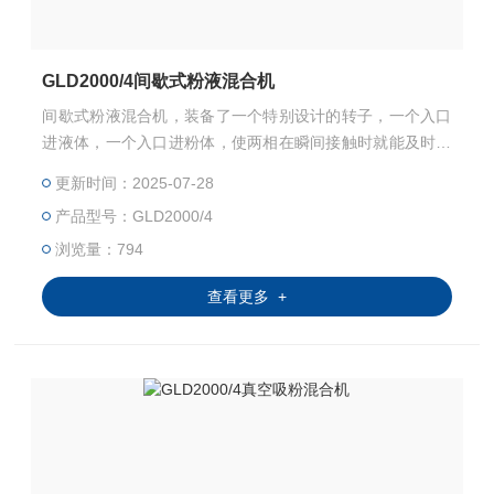
GLD2000/4间歇式粉液混合机
间歇式粉液混合机，装备了一个特别设计的转子，一个入口
进液体，一个入口进粉体，使两相在瞬间接触时就能及时的
将粉体打散。机器可以循环操作直到所有粉末加入完毕，然
更新时间：2025-07-28
后密封加料入口，在腔体中继续分散混合。根据产品要求，
产品型号：GLD2000/4
粉末的性状，Z高添加量可达80%。另外，如果粘度过高，
也可在入口前加一台泵。
浏览量：794
查看更多 +