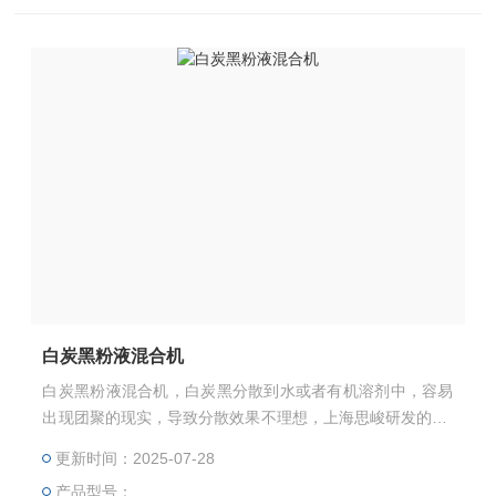
白炭黑粉液混合机
白炭黑粉液混合机，白炭黑分散到水或者有机溶剂中，容易
出现团聚的现实，导致分散效果不理想，上海思峻研发的GL
D2000系列间歇式粉液分散混合机可以解决这个问题。可以
更新时间：2025-07-28
先将水（有机）相进入到罐内，然后开机打循环，是水相快
产品型号：