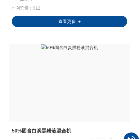
速流动，再将白炭黑粉末吸入工作腔内，随着水相快速循
环，从而得到更好的分散混合。并且可以防止粉尘飞扬，有
浏览量：912
利于工业化生产。
查看更多 +
50%固含白炭黑粉液混合机