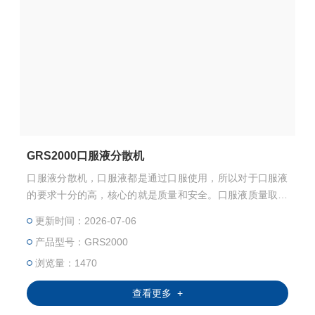
GRS2000口服液分散机
口服液分散机，口服液都是通过口服使用，所以对于口服液
的要求十分的高，核心的就是质量和安全。口服液质量取决
于粒径细化，物料粒径越小，产品越稳定不易沉淀，而且人
更新时间：2026-07-06
体更易吸收。口服液的传统生产设备为分散机，但是一般都
产品型号：GRS2000
是3000rpm的分散机，随着医药行业的不断*，卫生安全的提
高，普通的分散机无论是在效果还是安全等问题上，都无法
浏览量：1470
满足行业的要求。
查看更多 +