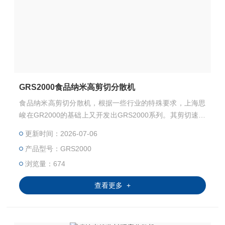
GRS2000食品纳米高剪切分散机
食品纳米高剪切分散机，根据一些行业的特殊要求，上海思
峻在GR2000的基础上又开发出GRS2000系列。其剪切速率
可以超过10000rpm，转子的速度可以达到40m/s。在该速度
更新时间：2026-07-06
范围内，由剪切力所造成的湍流结合专门研制的电机可以使
产品型号：GRS2000
粒径范围小到纳米级。
浏览量：674
查看更多 +