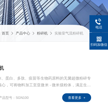
电话
：
首页
产品中心
粉碎机
实验室气流粉碎机
扫码加微信
机
体、蛋白、多肽、疫苗等生物药原料的无菌超微粉碎专
心，可将物料加工至亚微米 - 微米级粉体，满足生物
等）的纯度、活性与粒度要求，符合 GMP、FDA 等
产品型号：SGN100
查看更多 +