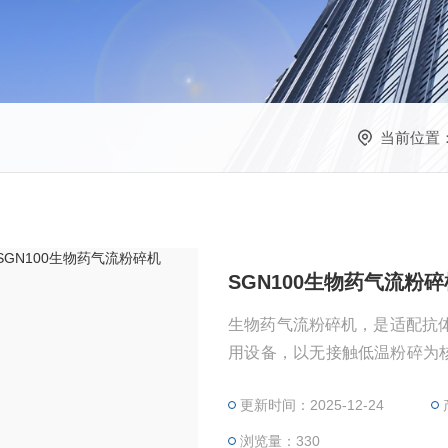
当前位置
SGN100生物药气流粉碎
生物药气流粉碎机，是适配抗
用设备，以无接触低温粉碎为核
药制剂（注射剂、冻干剂、微球
更新时间：2025-12-24
医药合规标准。
浏览量：330