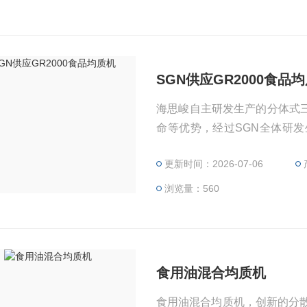
SGN供应GR2000食品
海思峻自主研发生产的分体式
命等优势，经过SGN全体研
均质机的提速问题。市场上一
更新时间：2026-07-06
转速Z高只能达到2910转，而
的满足食品行业的要求。
浏览量：560
食用油混合均质机
食用油混合均质机，创新的分