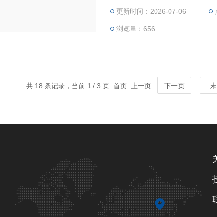
更新时间：2026-07-06
转，而SGN研发的高剪切均质
求，在饮料行业，广泛的取代
浏览量：656
共 18 条记录，当前 1 / 3 页 首页 上一页
下一页
末