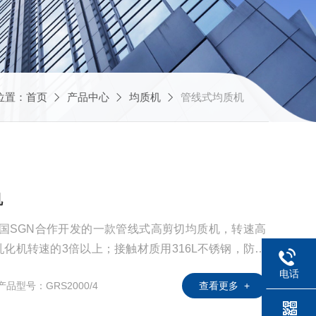
位置：
首页
产品中心
均质机
管线式均质机
机
德国SGN合作开发的一款管线式高剪切均质机，转速高
通乳化机转速的3倍以上；接触材质用316L不锈钢，防腐
流、撕裂力远远高于国内流体乳化均质设备，是进行高
电话
产品型号：GRS2000/4
查看更多 +
。