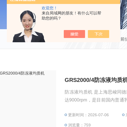
欢迎您！
来自局域网的朋友！有什么可以帮
助您的吗？
当前
GRS2000/4防冻液均质
防冻液均质机 是上海思峻同
达9000rpm，是目前国内普
蚀，*的剪切速率和强烈的湍
更新时间：2026-07-06
品质均质乳化，研发产品时的*
浏览量：759