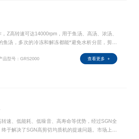
Z高转速可达14000rpm，用于鱼汤、高汤、浓汤、
的鱼汤，多次的冷冻和解冻都能*避免水析分层，剪切
色状态！图为中粮集团某分公司的河豚鱼项目的鱼汤均
产品型号：GRS2000
查看更多 +
机
高转速、低能耗、低噪音、高寿命等优势，经过SGN全
，终于解决了SGN高剪切均质机的提速问题。市场上一
子精度以及机械密封的原因，转速Z高只能达到2930