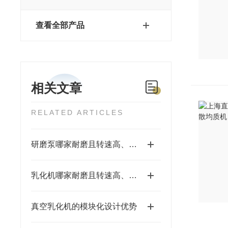
查看全部产品
相关文章
RELATED ARTICLES
研磨泵哪家耐磨且转速高、粒径小、间隙小、精度高、线速度高、剪切力强：江苏思峻为行业解题(附FAQ常见问题解答)
乳化机哪家耐磨且转速高、粒径小、间隙小、精度高、线速度高、剪切力强：江苏思峻全流程解决方案测评
真空乳化机的模块化设计优势