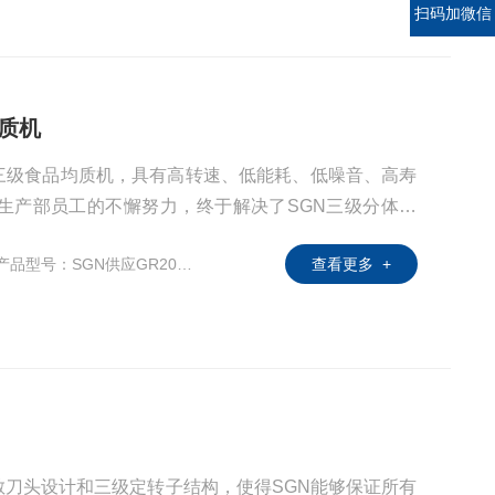
扫码加微信
均质机
三级食品均质机，具有高转速、低能耗、低噪音、高寿
发生产部员工的不懈努力，终于解决了SGN三级分体式
般使用的乳化机由于定转子精度以及机械密封的原因，
产品型号：SGN供应GR2000
查看更多 +
SGN研发的立式分体式均质机将转速提高到9000，更好
散刀头设计和三级定转子结构，使得SGN能够保证所有