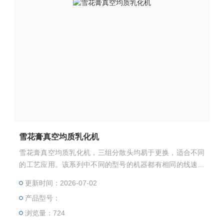
雪花膏真空均质乳化机
雪花膏真空均质乳化机，三组分散头均易于更换，适合不同
的工艺应用。该系列中不同的型号的机器都有相同的线速度
和剪切率，非常易于扩大生产。适宜的温度，压力与粘度参
更新时间：2026-07-02
数与DISPGRSING一样。也符合CIP/SIP清洁标准，适合食
产品型号：
品及医药生产。
浏览量：724