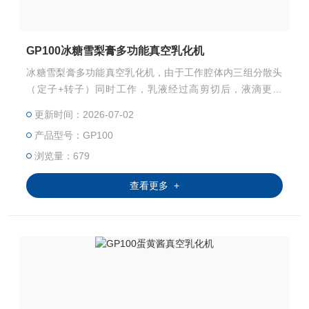
GP100冰糖雪梨膏多功能真空乳化机
冰糖雪梨膏多功能真空乳化机，由于工作腔体内三组分散头
（定子+转子）同时工作，乳液经过高剪切后，液滴更细
腻，粒径分布更窄，因而生成的混合液稳定性更好。三组分
更新时间：2026-07-02
散头均易于更换，适合不同的工艺应用。该系列中不同的型
产品型号：GP100
号的机器都有相同的线速度和剪切率，非常易于扩大生产。
浏览量：679
查看更多 +