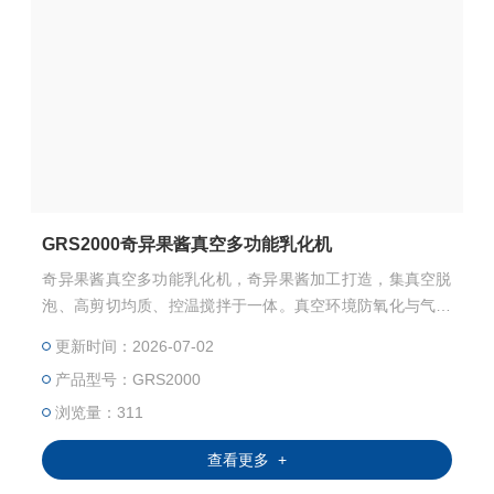
GRS2000奇异果酱真空多功能乳化机
奇异果酱真空多功能乳化机，奇异果酱加工打造，集真空脱
泡、高剪切均质、控温搅拌于一体。真空环境防氧化与气泡
产生，高剪切力细化果肉颗粒，让酱体细腻丝滑。食品级材
更新时间：2026-07-02
质适配工业化量产与小试，精准控温锁鲜，提升果酱稳定性
产品型号：GRS2000
与保质期。
浏览量：311
查看更多 +