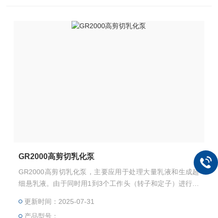
GR2000高剪切乳化泵
GR2000高剪切乳化泵，主要应用于处理大量乳液和生成超
细悬乳液。由于同时用1到3个工作头（转子和定子）进行处
理，可获得很窄的粒径分布,获得更小的液滴和颗粒，因而生
更新时间：2025-07-31
成的混合液的稳定性更好。乳化头容易更换,适合于各种不同
产品型号：