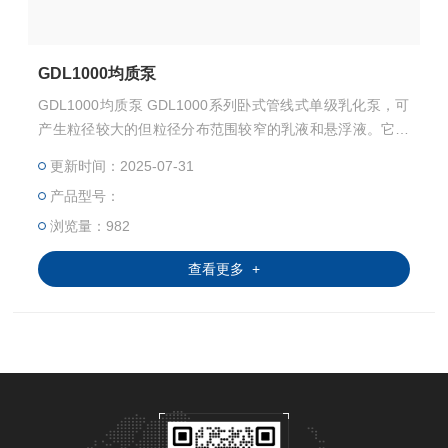
GDL1000均质泵
GDL1000均质泵 GDL1000系列卧式管线式单级乳化泵，可
产生粒径较大的但粒径分布范围较窄的乳液和悬浮液。它具
有较高的剪切率,保证了混合液的稳定性。 卧式管线式单级
更新时间：2025-07-31
乳化泵的不同的工作头（定子+转子）适合不同的工艺和流
产品型号：
体学要求。
浏览量：982
查看更多 +