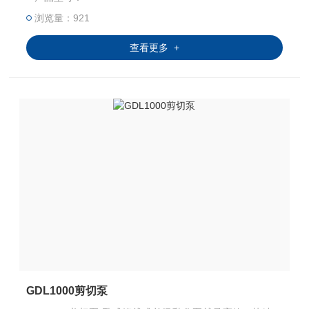
的应用。不同的机器都有相同的转速和剪切率，这样便于规
模扩产。符合GSP和SSP的清洁标准,因此特别适合于食和药
浏览量：921
品生产。
查看更多 +
GDL1000剪切泵