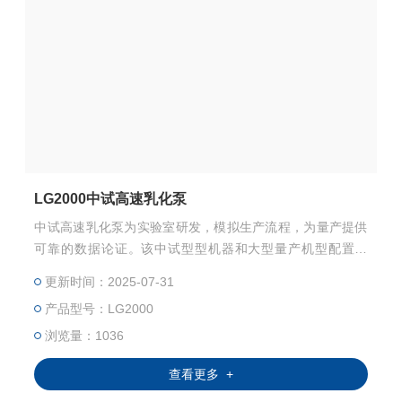
LG2000中试高速乳化泵
中试高速乳化泵为实验室研发，模拟生产流程，为量产提供
可靠的数据论证。该中试型型机器和大型量产机型配置相
同，且分散头的种类及相应线速度也相同，中试过程中的工
更新时间：2025-07-31
艺参数在量产化之后不要重新调整，而将机器型号升级过程
产品型号：LG2000
中的风险降到Z低。
浏览量：1036
查看更多 +