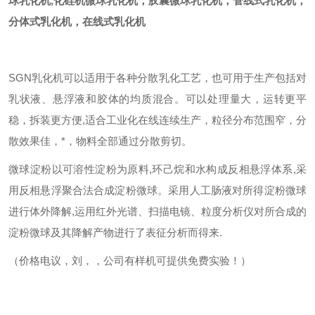
球乳化机
,化硅机微球乳化机，胶囊微球乳化机，管线式乳化机，
分体式乳化机，在线式乳化机
SGN乳化机可以适用于各种分散乳化工艺，也可用于生产包括对
乳状液、悬浮液和胶体的均质混合。可以处理量大，运转更平
稳，拆装更方便,适合工业化在线连续生产，粒径分布范围窄，分
散效果佳，*，物料全部通过分散剪切。
微球淀粉以可溶性淀粉为原料,环己烷和水构成反相悬浮体系,采
用反相悬浮聚合法合成淀粉微球。采用人工肠液对所得淀粉微球
进行体外降解,运用红外光谱、扫描电镜、粒度分析仪对所合成的
淀粉微球及其降解产物进行了表征分析而得来.
（价格电议，刘，，公司有样机可提供免费实验！）