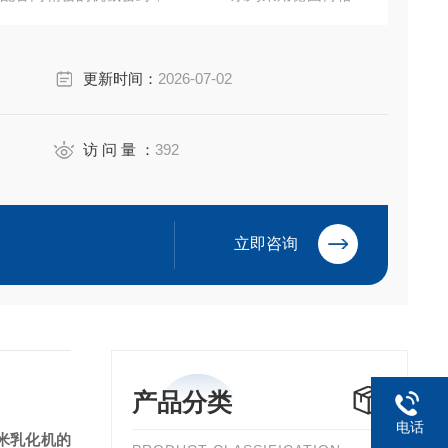
三级纳米乳化机头，定转子间隙为0.2-0.4mm，对于
佳。
更新时间：
2026-07-02
访 问 量 ：
392
立即咨询
产品分类
电话
米乳化机
的