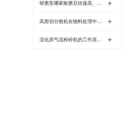
研磨泵哪家耐磨且转速高、粒径小、间隙小、精度高、线速度高、剪切力强：江苏思峻为行业解题(附FAQ常见问题解答)
高剪切分散机在物料处理中的工艺优化与应用
流化床气流粉碎机的工作原理及特点