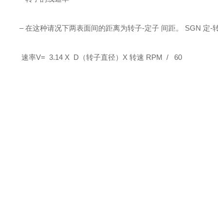
– 在这种请况下两表面间的距离为转子-定子 间距。
SGN 定-
速率V= 3.14 X D（转子直径）X 转速 RPM / 60