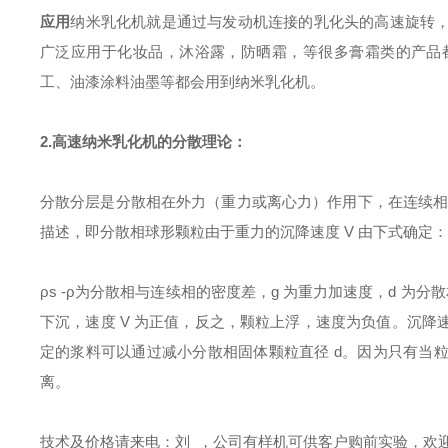
应用
纳米乳化机就是通过与发动机连接的乳化头的高速旋转
广泛应用于化妆品，沐浴露，防晒霜，等很多膏霜类的产品
工、油漆涂料油墨等都会用到纳米乳化机。
2.高速
纳米乳化机的分散理论：
分散分层是分散相在外力（重力或离心力）作用下，在连续相中
描述，即分散相球形颗粒由于重力的沉降速度 V 由下式确定：
ρs -ρ为分散相与连续相的密度差，g 为重力加速度，d 
下沉，速度 V 为正值，反之，颗粒上浮，速度为负值。沉
定的浆料可以通过减小分散相固体颗粒直径 d。因为只有当
离。
技术及价格请来电：刘 ，公司有样机可供客户购前实验，欢