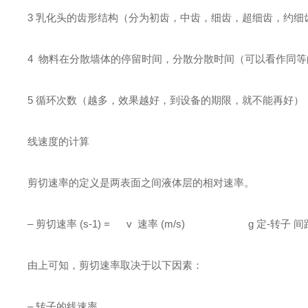
3 乳化头的齿形结构（分为初齿，中齿，细齿，超细齿，约细
4 物料在分散墙体的停留时间，分散分散时间（可以看作同
5 循环次数（越多，效果越好，到设备的期限，就不能再好）
线速度的计算
剪切速率的定义是两表面之间液体层的相对速率。
– 剪切速率 (s-1) = v 速率 (m/s)
g 定-转子 间距 
由上可知，剪切速率取决于以下因素：
– 转子的线速率