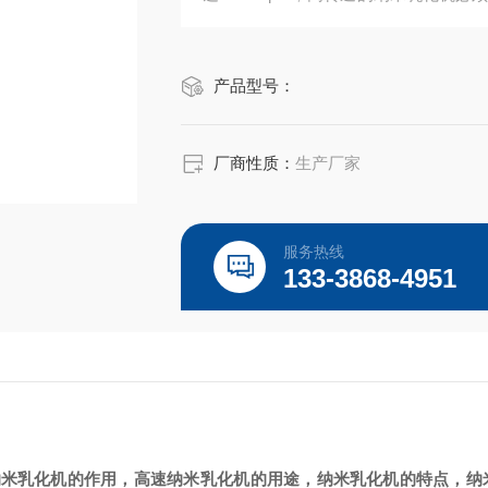
双端面机械密封，并配有机封冷却系统；有
物料的剪切细化能力更强，乳化效果更
产品型号：
厂商性质：
生产厂家
服务热线
133-3868-4951
纳米乳化机
的作用，高速
纳米乳化机
的用途，
纳米乳化机
的特点，
纳