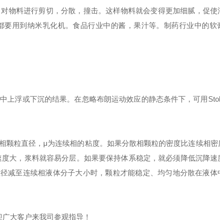
，对物料进行剪切，分散，撞击。这样物料就会变得更加细腻，促使
都要用到纳米乳化机。食品行业中的酱，果汁等。制药行业中的软
上浮或下沉的结果。在忽略布朗运动效应的静态条件下，可用Stoke
为分散相颗粒直径，μ为连续相的粘度。如果分散相颗粒的密度比连续相
降速度大，浆料就容易分层。如果要保持体系稳定，就必须降低沉降速
粒径减至连续相液体分子大小时，颗粒才能稳定、均匀地分散在液体
迎广大客户来我司参观指导！