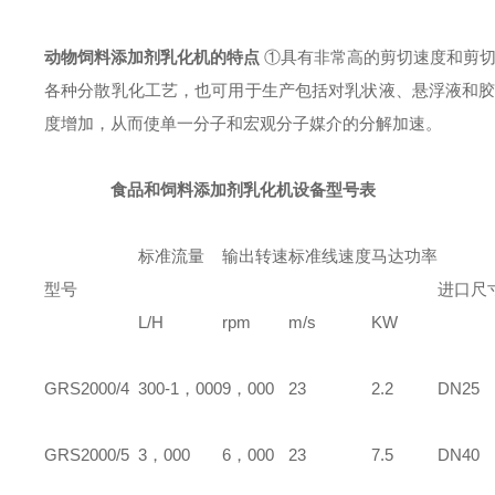
动物饲料添加剂乳化机
的特点
①具有非常高的剪切速度和剪切力
各种分散乳化工艺，也可用于生产包括对乳状液、悬浮液和
度增加，从而使单一分子和宏观分子媒介的分解加速。
食品和饲料添加剂
乳化机设备型号表
标准流量
输出转速
标准线速度
马达功率
型号
进口尺
L/H
rpm
m/s
KW
GRS
2000/4
300-1，000
9，000
23
2.2
DN25
GRS
2000/5
3，000
6，000
23
7.5
DN40