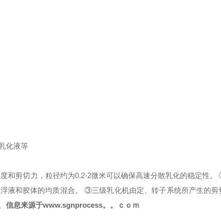
乳化液等
度和剪切力，粒径约为0.2-2微米可以确保高速分散乳化的稳定性。
悬浮液和胶体的均质混合。
③三级乳化机由定、转子系统所产生的剪
。
信息来源于
www.sgnprocess。。ｃｏｍ