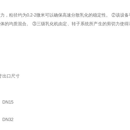
，粒径约为0.2-2微米可以确保高速分散乳化的稳定性。
②该设备
胶体的均质混合。
③三级乳化机由定、转子系统所产生的剪切力使得
寸
出口尺寸
DN15
DN32