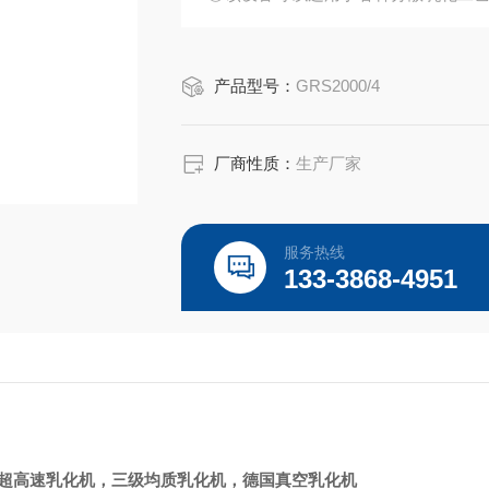
合。
③三级乳化机由定、转子系统所产生的
产品型号：
GRS2000/4
分子媒介的分解加速。
厂商性质：
生产厂家
服务热线
133-3868-4951
超高速乳化机，三级均质乳化机，德国真空乳化机