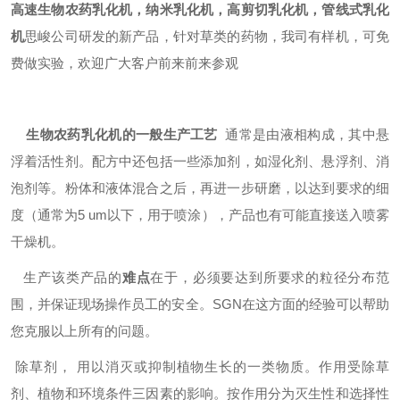
高速
生物农药
乳化机
，纳米
乳化机
，高剪切
乳化机
，管线式
乳化
机
思峻公司研发的新产品，针对草类的药物，我司有样机，可免
费做实验，欢迎广大客户前来前来参观
生物农药
乳化机
的一般生产工艺
通常是由液相构成，其中悬
浮着活性剂。配方中还包括一些添加剂，如湿化剂、悬浮剂、消
泡剂等。粉体和液体混合之后，再进一步研磨，以达到要求的细
度（通常为5 um以下，用于喷涂），产品也有可能直接送入喷雾
干燥机。
生产该类产品的
难点
在于，必须要达到所要求的粒径分布范
围，并保证现场操作员工的安全。
SGN
在这方面的经验可以帮助
您克服以上所有的问题。
除草剂， 用以消灭或抑制植物生长的一类物质。作用受除草
剂、植物和环境条件三因素的影响。按作用分为灭生性和选择性