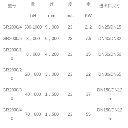
量
速
度
率
型号
进出口尺寸
L/H
rpm
m/s
KW
GR
2000/4
300-1000
9
，
000
23
2,.2
DN25/DN15
GR
2000/5
3
，
000
6
，
000
23
7.5
DN40/DN32
GR
2000/1
8
，
000
4
，
200
23
15
DN50/DN50
0
GR
2000/2
20
，
000
3
，
000
23
22
DN80/DN65
0
GR
2000/3
DN150/DN12
40
，
000
1
，
500
23
37
0
5
GR
2000/4
DN150/DN12
70
，
000
1
，
500
23
55
0
5