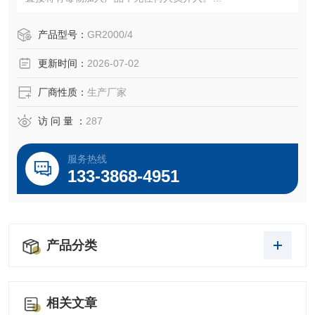
2、缩短工艺时间。传统方式需要很长的搅拌时间才能将各种
组分混合均匀。而SGN利用定转子技术，能保证连续均一的
产品型号：
GR2000/4
分散，并打散可能产生的结块和团聚。此外，传统技术采用
更新时间：
2026-07-02
介质研磨机的方式来达到特定的粒径分布，消耗了大量的时
间和能量。与这种方式相比，SGN分散研磨机可以在较
厂商性质：
生产厂家
访 问 量 ：
287
服务热线
133-3868-4951
产品分类
相关文章