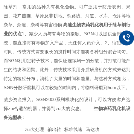
除草剂，常用的品种为有机化合物。可广泛用于防治农田、果
园、花卉苗圃、草原及非耕地、铁路线、河道、水库、仓库等地
杂草、杂灌、杂树等有害植物
高速
生物农药
乳化机
用于
除草剂行
业的优点
1、减少人员与有毒物的接触。
SGN
可以提供全封闭系
统，能直接将有毒物加入产品，无任何人员介入。
2、缩短工艺
时间。传统方式需要很长的搅拌时间才能将各种组分混合均匀。
而
SGN
利用定转子技术，能保证连续均一的分散，并打散可能产
生的结块和团聚。此外，传统技术采用介质研磨机的方式来达到
特定的粒径分布，消耗了大量的时间和能量。与这种方式相比，
SGN
分散研磨机可以在较短的时间内，将物料研磨到5um以下。
减少资金投入。
SGN
2000系列模块化的设计，可以方便客户选
择zui合适的机器，并得到zui大的实惠。
生物农药
乳化机
设
备选型表：
zui大处理
输出转
标准线速
马达功