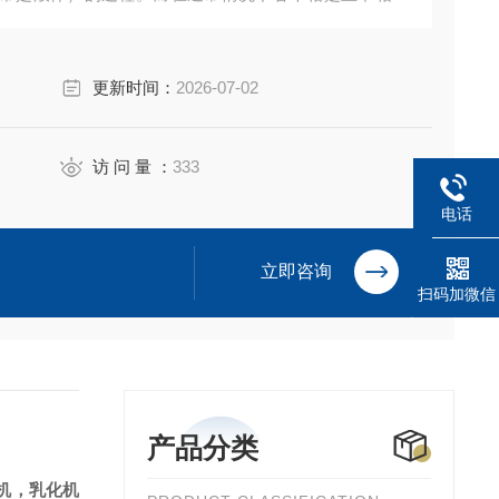
成为均一相。由于转子高速旋转所产生的高切线速度和
在定、转子狭窄的间隙中受到强烈的机械及液力剪切、
更新时间：
2026-07-02
访 问 量 ：
333
电话
立即咨询
扫码加微信
产品分类
机，乳化机