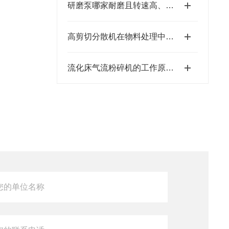
研磨泵哪家耐磨且转速高、粒径小、间隙小、精度高、线速度高、剪切力强：江苏思峻为行业解题(附FAQ常见问题解答)
高剪切分散机在物料处理中的工艺优化与应用
流化床气流粉碎机的工作原理及特点