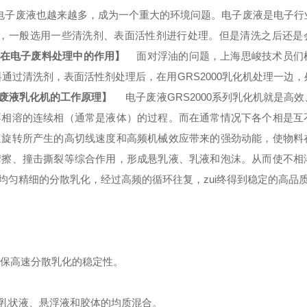
子废液也越来越多，成为一个重大的环境问题。电子废液是电子行
一般选用一些清洗剂、表面活性剂进行处理。但是清洗之后还是
化机在电子废料处理中的作用】
面对浮油的问题，上海
思峻
技术员们
废料通过清洗剂，表面活性剂处理后，在用
GRS
2000乳化机处理一边
废液乳化机的工作原理】
电子废液
GRS
2000系列乳化机就是高
不相溶的连续相（通常是液体）的过程。而在通常情况下各个相是互
速旋转所产生的高切线速度和高频机械效应带来的强劲动能，使物料
摩擦、撞击撕裂等综合作用，形成悬乳液、乳液和泡沫。从而使不相
均匀精细的分散乳化，经过高频的循环往复，zui终得到稳定的高品
确保高速分散乳化的稳定性。
乳状液、悬浮液和胶体的均质混合。