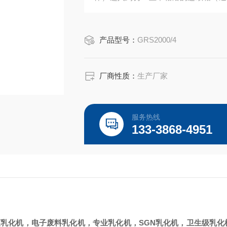
的。当外部能力输入时，两种物料重组
高频机械效应带来的强劲动能，使物料
产品型号：
GRS2000/4
离心挤压、液层摩擦
厂商性质：
生产厂家
服务热线
133-3868-4951
液乳化机，电子废料乳化机，专业乳化机，
SGN
乳化机，卫生级乳化