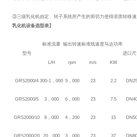
③三级乳化机由定、转子系统所产生的剪切力使得溶质转移速
乳化机设备选型表】
标准流量
输出转速
标准线速度
马达功率
型号
进口尺
L/H
rpm
m/s
KW
GRS
2000/4
300-1，000
9，000
23
2.2
DN2
GRS
2000/5
3，000
6，000
23
7.5
DN4
GRS
2000/10
8，000
4，200
23
15
DN5
GRS
2000/20
20，000
3，000
23
37
DN8