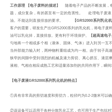
工作原理
【电子废料的
描述
】
随着电子产品的不断发展，电
题，成分复杂，有的甚至有一定的危害性。
处理电子废液，
油。不能达到直接排放的要求。
【
GRS
2000系列乳
客户的需要，研发生产出
GRS
2000系列的乳化机，将电子
油可以乳化掉，直接排放。更有利于环境保护。
【
超高速
电子
匀地将一个相或多个相（液体、固体、气体）进入到另一互
当外部能力输入时，两种物料重组成为均一相。由于转子高
狭窄的间隙中受到强烈的机械及液力剪切、离心挤压、液层
液相、气相在相应成熟工艺和适量添加剂的共同作用下，瞬间
【电子废液
GRS
2000系列乳化机的特点】
①具有非常高的剪切速度和剪切力，粒径约为0.2-2微米可以
②该设备可以适用于各种分散乳化工艺，也可用于生产包括对