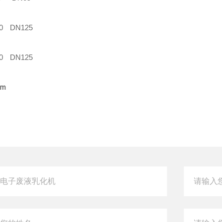
0
DN125
0
DN125
ｏｍ