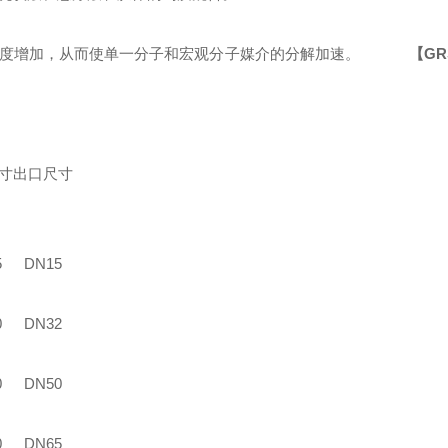
度增加，从而使单一分子和宏观分子媒介的分解加速。
【
GR
寸
出口尺寸
5
DN15
0
DN32
0
DN50
0
DN65