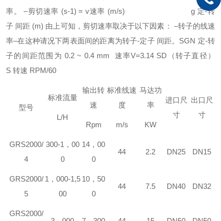
率。
–剪切速率 (s-1) = v速率 (m/s)
g 定-转
子 间距 (m)
由上可知，剪切速率取决于以下因素：
–转子的线速
率
–在这种请况下两表面间的距离为转子-定子 间距。
SGN
定-转
子的间距范围为 0.2 ~ 0.4 mm
速率V=3.14
S
D（转子直径）
S
转速 RPM/60
输出转
标准线速
马达功
标准流量
进口尺
出口尺
速
度
率
型号
寸
寸
L/H
Rpm
m/s
KW
GRS
2000/
300-1，00
14，00
44
2.2
DN25
DN15
4
0
0
GRS
2000/
1，000-1,5
10，50
44
7.5
DN40
DN32
5
00
0
GRS
2000/
3，000
7，300
44
15
DN50
DN50