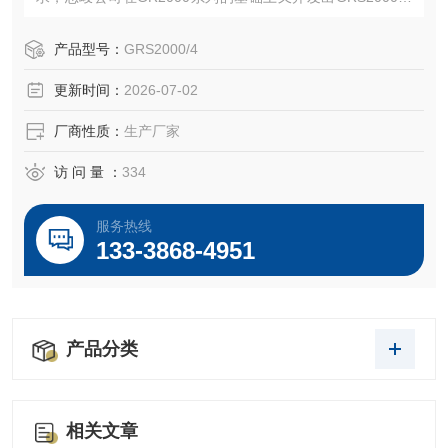
高速剪切乳化机机。其剪切速率可以超过200.00 rpm，转子
的速度可以达到66m/s。在该速度范围内，由剪切力所造成的
产品型号：
GRS2000/4
湍流结合专门研制的电机可以使粒径范围小到纳米级。剪切
更新时间：
2026-07-02
力更强，乳液的粒经分布更窄。由于能量密度*,无需其他辅助
厂商性质：
生产厂家
访 问 量 ：
334
服务热线
133-3868-4951
产品分类
相关文章