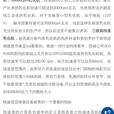
机，14000rpm乳化机，
目前国内市场上大多数的乳化机厂家生
产出来的乳化机转速只能达到3000rpm左右，当然我所说的都是
指工业化的乳化机。对于实验室小型乳化机，由于电机（220
V），轴等因素转速可达30000rpm左右，但是这种实验室乳化机
无法对应放大到生产中，所以在这里不做重点讲诉。
三级
高转速
乳化机
，
超高速分散均质乳化机的高的转速和剪切率对于获得超
细微悬浮液是zui重要的。根据一些行业特殊要求，
思峻
公司在
G
R2000系列的基础上又开发出
G
R
S
2000超高速剪切乳化机机。其
剪切速率可以超过200.00 rpm，转子的速度可以达到66m/s。在
该速度范围内，由剪切力所造成的湍流结合专门研制的电机可以
使
粒径范围小到纳米级
。剪切力更强，乳液的粒经分布更窄。由
于能量密度*,无需其他辅助分散设备,可以达到普通的高压均质机
的400BAR压力下的颗粒大小.
线速度是衡量设备效果的一个重要的指标
线速度的计算
剪切速率的定义是两表面之间液体层的相对速