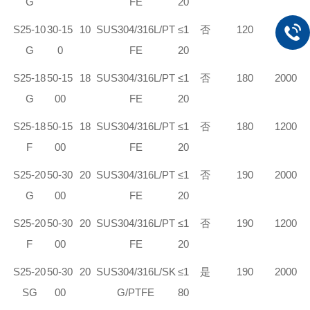
G
FE
20
S
25-10
30-15
10
SUS304/316L/PT
≤1
否
120
200
G
0
FE
20
S
25-18
50-15
18
SUS304/316L/PT
≤1
否
180
2000
G
00
FE
20
S
25-18
50-15
18
SUS304/316L/PT
≤1
否
180
1200
F
00
FE
20
S
25-20
50-30
20
SUS304/316L/PT
≤1
否
190
2000
G
00
FE
20
S
25-20
50-30
20
SUS304/316L/PT
≤1
否
190
1200
F
00
FE
20
S
25-20
50-30
20
SUS304/316L/S
K
≤1
是
190
2000
SG
00
G/PTFE
80