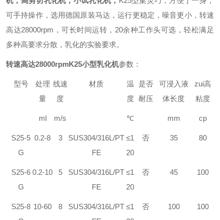
机，高剪切乳化机，小试乳化机，
K
25型集灵巧，方便于一身，
可手持操作，选用德国原装马达，运行更稳定，噪音更小，转速
高达28000rpm，可长时间运转，20余种工作头可选，轻松满足
多种高要求分散，乳化的实验要求。
转速高达28000rpm
K
25
小型乳化机
参数：
型号
处理
线速
材质
温
是否
可浸入液
zui高
量
度
度
耐压
体长度
粘度
ml
m/s
℃
mm
cp
S
25-5
0.2-8
3
SUS304/316L/PT
≤1
否
35
80
G
FE
20
S
25-6
0.2-10
5
SUS304/316L/PT
≤1
否
45
100
G
FE
20
S
25-8
10-60
8
SUS304/316L/PT
≤1
否
100
100