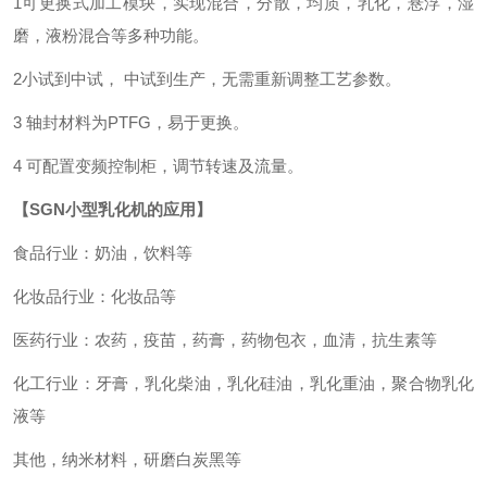
1
可更换式加工模块，实现混合，分散，均质，乳化，悬浮，湿
磨，液粉混合等多种功能。
2
小试到中试，
中试到生产，无需重新调整工艺参数。
3
轴封材料为
PTFG
，易于更换。
4
可配置变频控制柜，调节转速及流量。
【
SGN
小型乳化机的应用】
食品行业：奶油，饮料等
化妆品行业：化妆品等
医药行业：农药，疫苗，药膏，药物包衣，血清，抗生素等
化工行业：牙膏，乳化柴油，乳化硅油，乳化重油，聚合物乳化
液等
其他，纳米材料，研磨白炭黑等