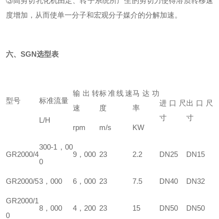
③高剪切乳化机由定、转子系统所产生的剪切力使得溶质转移速
度增加，从而使单一分子和宏观分子媒介的分解加速。
六、SGN
选型表
输出转
标准线速
马达功
型号
标准流量
进口尺
出口尺
速
度
率
寸
寸
L/H
rpm
m/s
KW
300-1，00
GR2000/4
9，000
23
2.2
DN25
DN15
0
GR2000/5
3，000
6，000
23
7.5
DN40
DN32
GR2000/1
8，000
4，200
23
15
DN50
DN50
0