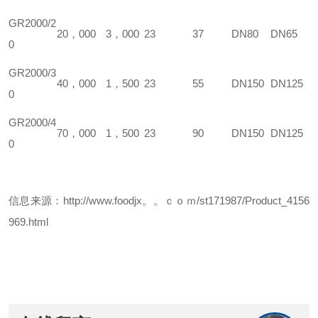
GR2000/2
20，000
3，000
23
37
DN80
DN65
0
GR2000/3
40，000
1，500
23
55
DN150
DN125
0
GR2000/4
70，000
1，500
23
90
DN150
DN125
0
信息来源：http://www.foodjx。。ｃｏｍ/st171987/Product_4156
969.html