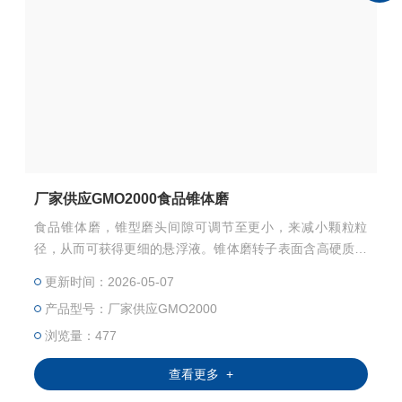
厂家供应GMO2000食品锥体磨
食品锥体磨，锥型磨头间隙可调节至更小，来减小颗粒粒
径，从而可获得更细的悬浮液。锥体磨转子表面含高硬质材
料，如金属碳化物或不同颗粒的陶瓷，具有*的粉碎效果。在
更新时间：2026-05-07
强剪切区域内亦可受到保护，防止被磨损或腐蚀。根据物料
产品型号：厂家供应GMO2000
粘度情况的不同，可以灵活调节间隙，保证处理效果的均
一。
浏览量：477
查看更多 +