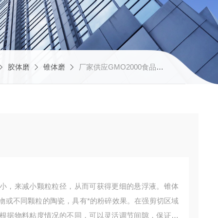
胶体磨
锥体磨
厂家供应GMO2000食品锥体磨
小，来减小颗粒粒径，从而可获得更细的悬浮液。锥体
物或不同颗粒的陶瓷，具有*的粉碎效果。在强剪切区域
根据物料粘度情况的不同，可以灵活调节间隙，保证处