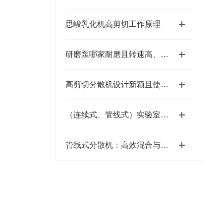
思峻乳化机高剪切工作原理
研磨泵哪家耐磨且转速高、粒径小、间隙小、精度高、线速度高、剪切力强：江苏思峻为行业解题(附FAQ常见问题解答)
高剪切分散机设计新颖且使用安全
（连续式、管线式）实验室乳化机哪家技术强？深入解析江苏思峻的高剪切与纳米级分散秘诀
管线式分散机：高效混合与精细分散的工业利器