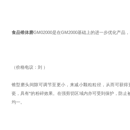
食品锥体磨
GM02000是在GM2000基础上的进一步优化产
（价格电议：刘 ）
锥型磨头间隙可调节至更小，来减小颗粒粒径，从而可获得
瓷，具有*的粉碎效果。在强剪切区域内亦可受到保护，防止
均一。