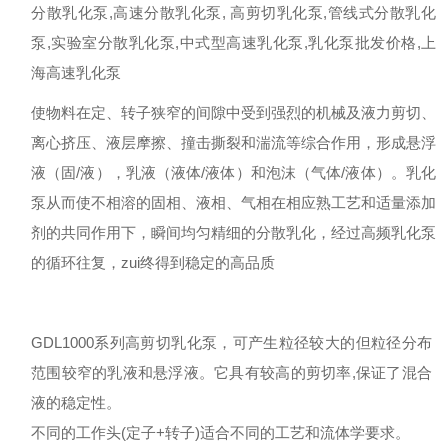
分散乳化泵,高速分散乳化泵, 高剪切乳化泵,管线式分散乳化
泵,实验室分散乳化泵,中式型高速乳化泵,乳化泵批发价格,上
海高速乳化泵
使物料在定、转子狭窄的间隙中受到强烈的机械及液力剪切、
离心挤压、液层摩擦、撞击撕裂和湍流等综合作用，形成悬浮
液（固/液），乳液（液体/液体）和泡沫（气体/液体）。乳化
泵从而使不相溶的固相、液相、气相在相应熟工艺和适量添加
剂的共同作用下，瞬间均匀精细的分散乳化，经过高频乳化泵
的循环往复，zui终得到稳定的高品质
GDL1000系列高剪切乳化泵，可产生粒径较大的但粒径分布
范围较窄的乳液和悬浮液。它具有较高的剪切率,保证了混合
液的稳定性。
不同的工作头(定子+转子)适合不同的工艺和流体学要求。