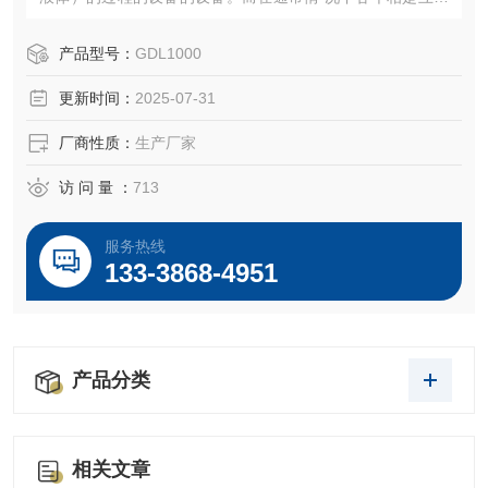
相溶的。当外部能量输入时，两种物料重组成为均一相。乳
化泵由于转子高速旋转所产生的高切线速度和高频机械效应
产品型号：
GDL1000
带来的强劲动能
更新时间：
2025-07-31
厂商性质：
生产厂家
访 问 量 ：
713
服务热线
133-3868-4951
产品分类
相关文章