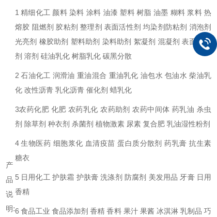
1 精细化工 颜料 染料 涂料 油漆 塑料 树脂 油墨 糊料 浆料 热
熔胶 阻燃剂 胶粘剂 整理剂 表面活性剂 均染剂防粘剂 消泡剂
光亮剂 橡胶助剂 塑料助剂 染料助剂 絮凝剂 混凝剂 表面活性
剂 溶剂 硅油乳化 树脂乳化 碳黑分散
2 石油化工 润滑油 重油混合 重油乳化 油包水 包油水 柴油乳
化 改性沥青 乳化沥青 催化剂 蜡乳化
3农药化肥 化肥 农药乳化 农药助剂 农药中间体 药乳油 杀虫
剂 除草剂 种衣剂 杀菌剂 植物激素 尿素 复合肥 乳油湿性粉剂
4 生物医药 细胞浆化 血清疫苗 蛋白质分散剂 药乳膏 抗生素
糖衣
产
5 日用化工 护肤霜 护肤膏 洗涤剂 防腐剂 美发用品 牙膏 日用
品
香精
说
明:
6 食品工业 食品添加剂 香精 香料 果汁 果酱 冰淇淋 乳制品 巧