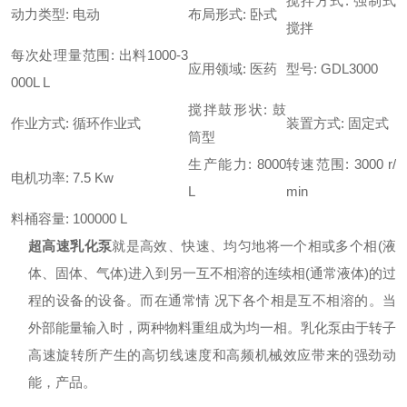
搅拌方式: 强制式
动力类型: 电动
布局形式: 卧式
搅拌
每次处理量范围: 出料1000-3
应用领域: 医药
型号: GDL3000
000L L
搅拌鼓形状: 鼓
作业方式: 循环作业式
装置方式: 固定式
筒型
生产能力: 8000
转速范围: 3000 r/
电机功率: 7.5 Kw
L
min
料桶容量: 100000 L
超高速乳化泵
就是高效、快速、均匀地将一个相或多个相(液
体、固体、气体)进入到另一互不相溶的连续相(通常液体)的过
程的设备的设备。而在通常情 况下各个相是互不相溶的。当
外部能量输入时，两种物料重组成为均一相。乳化泵由于转子
高速旋转所产生的高切线速度和高频机械效应带来的强劲动
能，产品。