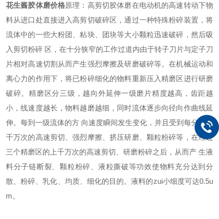
花生酱胶体磨价格
原理：高剪切胶体磨在电动机的高速转动下物
料从进口处直接进入高剪切破碎区，通过一种特殊粉碎装置，将
流体中的一些大粉团、粘块、团块等大小颗粒迅速破碎，然后吸
入剪切粉碎 区，在十分狭窄的工作过道内由于转子刀片与定子刀
片相对高速切割从而产生强烈摩擦及研磨破碎等。在机械运动和
离心力的作用下，将已粉碎细化的物料重新压入精磨区进行研磨
破碎。精磨区分三级，越向外延伸一级磨片精度越高，齿距越
小，线速度越长，物料越磨越细，同时流体逐步向径向作曲线延
伸。每到一级流体的方 向速度瞬间发生变化，并且受到每分钟上
千万次的高速剪切、强烈摩擦、挤压研磨、颗粒粉碎等，在经过
三个精磨区的上千万次的高速剪切、研磨粉碎之后，从而产 生液
料分子链断裂、颗粒粉碎、液粒撕破等功效使物料充分达到分
散、粉碎、乳化、均质、细化的目的。液料的zui小细度可达0.5u
m。