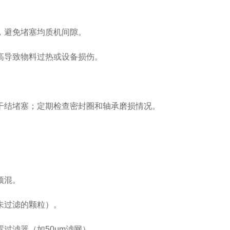
避免堵塞均质机间隙。
导致物料过热或设备损伤。
结堵塞；定期检查密封圈和轴承磨损情况。
预混。
未过滤的颗粒）。
滤器（如50μm滤网）。