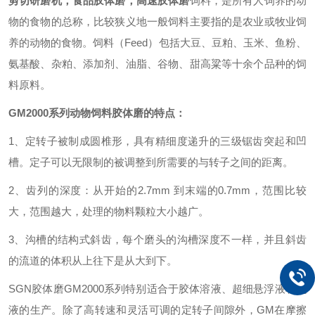
剪切研磨机，食品胶体磨，高速胶体磨
饲料，是所有人饲养的动
物的食物的总称，比较狭义地一般饲料主要指的是农业或牧业饲
养的动物的食物。饲料（Feed）包括大豆、豆粕、玉米、鱼粉、
氨基酸、杂粕、添加剂、油脂、谷物、甜高粱等十余个品种的饲
料原料。
GM
2000系列
动物饲料胶体磨
的特点：
1、定转子被制成圆椎形，具有精细度递升的三级锯齿突起和凹
槽。定子可以无限制的被调整到所需要的与转子之间的距离。
2、齿列的深度：从开始的2.7mm 到末端的0.7mm，范围比较
大，范围越大，处理的物料颗粒大小越广。
3、沟槽的结构式斜齿，每个磨头的沟槽深度不一样，并且斜齿
的流道的体积从上往下是从大到下
。
SGN
胶体磨
GM
2000系列特别适合于胶体溶液、超细悬浮液和乳
液的生产。除了高转速和灵活可调的定转子间隙外，
GM
在摩擦