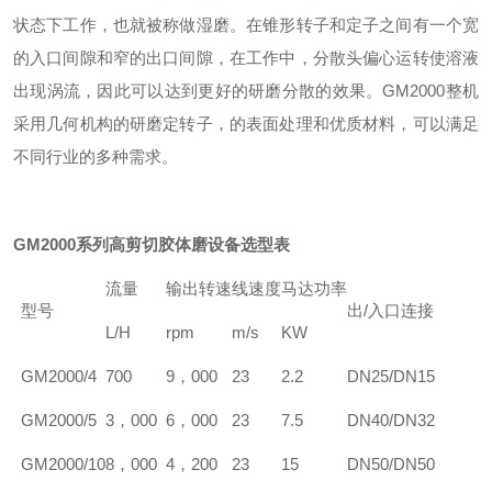
状态下工作，也就被称做湿磨。在锥形转子和定子之间有一个宽
的入口间隙和窄的出口间隙，在工作中，分散头偏心运转使溶液
出现涡流，因此可以达到更好的研磨分散的效果。
GM
2000整机
采用几何机构的研磨定转子，的表面处理和优质材料，可以满足
不同行业的多种需求。
GM
2000系列高剪切胶体磨设备选型表
流量
输出转速
线速度
马达功率
型号
出/入口连接
L/H
rpm
m/s
KW
GM
2000/4
700
9，000
23
2.2
DN25/DN15
GM
2000/5
3，000
6，000
23
7.5
DN40/DN32
GM
2000/10
8，000
4，200
23
15
DN50/DN50