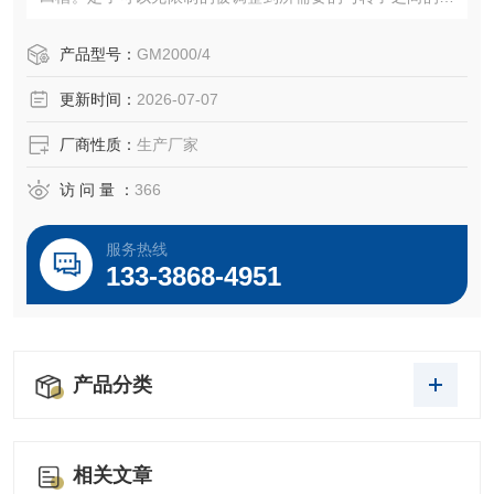
离。
2、齿列的深度：从开始的2.7mm 到末端的0.7mm，范围比
产品型号：
GM2000/4
较大，范围越大，处理的物料颗粒大小越广。
更新时间：
2026-07-07
3、沟槽的结构式斜齿，每个磨头的沟槽深度不一样，并且斜
齿的流道的体积从上往下是从大到下。
厂商性质：
生产厂家
访 问 量 ：
366
服务热线
133-3868-4951
产品分类
相关文章