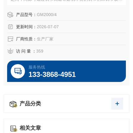
间隙，在转速不变的情况下，间隙越小，高速胶体磨研磨、
分散效 果会越好。高速胶体磨故名思意，管线式高速胶体磨
产品型号：
GM2000/4
有着非比寻常的转速，SGN工程师们通过改变皮带轮的传动
更新时间：
2026-07-07
比例，是原本只有3000rpm的电机，经过传 动后设备转速可
以高达9000rpm。实践证明，在磨头
厂商性质：
生产厂家
访 问 量 ：
359
服务热线
133-3868-4951
产品分类
相关文章