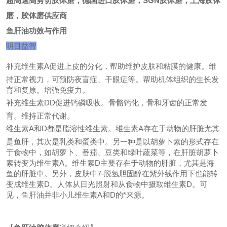
超高速高剪切胶体磨，德国进口胶体磨，
SGN胶体磨，上海胶体
磨，胶体磨供应商
鱼肝油功效与作用
明目
益智
补充维生素A
促进上皮的分化，帮助维护皮肤和粘膜的健康。维
持正常视力，可预防夜盲症、干眼症等。帮助机体组织的生长发
育和复原。增强免疫力。
补充维生素D
D促进钙磷吸收。骨骼钙化，骨和牙齿的正常发
育。维持正常代谢。
维生素A和D都是脂溶性维生素。维生素A存在于动物的肝脏尤其
是鱼肝，其次是乳类和蛋类中。另一种是以胡萝卜素的形式存在
于食物中，如胡萝卜、番茄、豆类和绿叶蔬菜等，在肝脏胡萝卜
素转变为维生素A。维生素D主要存在于动物的肝脏，尤其是海
鱼的肝脏中。另外，皮肤中7-脱氢胆固醇在紫外线作用下也能转
变成维生素D。人体从日光照射和从食物中摄取维生素D。可
见，鱼肝油并非小儿维生素A和D的*来源。