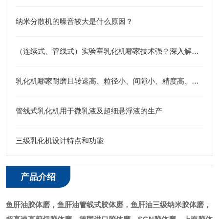
纳米分散机的噪音较大是什么原因？
（连续式、管线式）实验室乳化机哪家技术强？深入解析江苏思峻的高剪切与纳米级分散秘诀
乳化机哪家耐磨且转速高、粒径小、间隙小、精度高、线速度高、剪切力强：江苏思峻全流程解决方案测评
管线式乳化机用于微乳液及超细悬浮液的生产
三级乳化机设计特点和功能
产品介绍
鱼肝油
胶体磨，
鱼肝油
管线式胶体磨，
鱼肝油
三级纳米胶体磨，