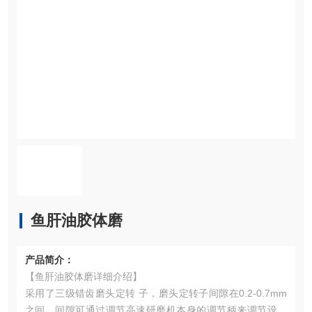
鱼肝油胶体磨
产品简介：
【鱼肝油胶体磨详细介绍】
采用了三级错齿磨头定转 子，磨头定转子间隙在0.2-0.7mm
之间，间隙可通过调节高速研磨机本身的调节柄来调节设备