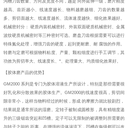
沟槽刀齿数量、方向及宽度不同，越是 向外延伸一级，磨片精度
越高、齿距越小、线速度越长、物料越磨越细、刀齿的数量越
多、剪切面越大、线速度越长、流体速度越快、细化效果越好。
机械密封分： 硬质内装机械密封、外装双面硬质机械密封、金属
波纹硬质机械密封等三种密封可选。磨盘刀齿根据需要可以进行
特殊氮化处理，增强刀齿的硬度，起到更耐磨、耐 腐蚀的作用。
转磨与定磨可根据物料粘度、产量、颗粒细度进行手工调节，其
功效为剪切率大、线速度长、*、处理量大、均质细化效果好。
【胶体磨产品的优势】
GM
2000 系列是专门为胶体溶液生产所设计，特别是那些需要很
好乳化和分散效果的胶体生产。
GM
2000的线速度很高，剪切间
隙非常小，这样当物料经过的时候，形成 的摩擦力就比较剧烈，
结果就是通常所说的湿磨。定转子被制成圆椎形，具有精细度递
升的三级锯齿突起和凹槽。定子可以无限制的被调整到所需要的
与转子之间的 距离。在增强的流体湍流下，凹槽在每级都可以改