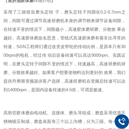
【
鱼肝油
胶体磨
详细介绍】
采用了三级错齿磨头定转 子，磨头定转子间隙在0.2-0.7mm之
间，间隙可通过调节高速研磨机本身的调节柄来调节设备间隙，
在转速不变的情况下，间隙越小，高速胶体磨研磨、分散效 果会
越好。高速胶体磨故名思意，管线式高速胶体磨有着非比寻常的
转速，
SGN
工程师们通过改变皮带轮的传动比例，是原本只有30
00rpm的电机，经过传 动后设备转速可以高达9000rpm。实践证
明，在磨头定转子间隙不变的情况下，转速越高，高速研磨机研
磨、分散效果越好。如果客户想要使物料达到更好的 效果，我们
提供丹弗斯变频器供客户选择，高速研磨机在变频后转速可以达
到14000rpm，是国内设备转速的4-5倍，可谓是极速。
高剪切胶体磨由电动机、连接体、磨头等组成，磨盘采用优质不
锈钢锻压制成，磨盘表面有三个以上沟槽，分为三级。每一级的