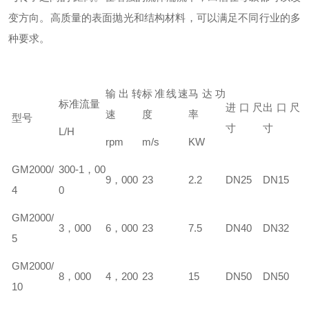
变方向。高质量的表面抛光和结构材料，可以满足不同行业的多
种要求。
输出转
标准线速
马达功
标准流量
进口尺
出口尺
速
度
率
型号
寸
寸
L/H
rpm
m/s
KW
GM
2000/
300-1，00
9，000
23
2.2
DN25
DN15
4
0
GM
2000/
3，000
6，000
23
7.5
DN40
DN32
5
GM
2000/
8，000
4，200
23
15
DN50
DN50
10