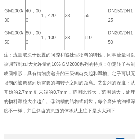
GM2000/
40
，
00
DN150/DN1
1
，
420
23
55
30
0
25
GM2000/
80
，
00
DN200/DN1
1
，
100
23
110
50
0
50
注：流量取决于设置的间隙和被处理物料的特性，同事流量可以
被调节到zui大允许量的
10%
GM2000
系列的特点：
①
定转子被制
成圆椎形，具有精细度递升的三级锯齿突起和凹槽。定子可以无
限制的被调整到所需要的与转子之间的距离。
②
齿列的深度：从
开始的
2.7mm
到末端的
0.7mm
，范围比较大，范围越大，处理
的物料颗粒大小越广。
③
沟槽的结构式斜齿，每个磨头的沟槽深
度不一样，并且斜齿的流道的体积从上往下是从大到下