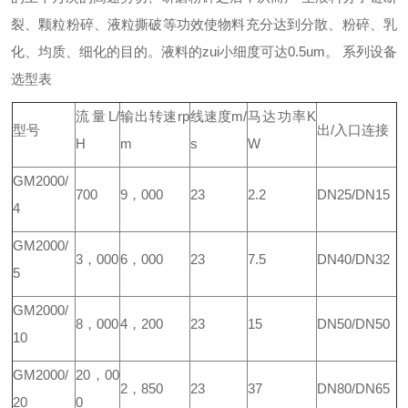
裂、颗粒粉碎、液粒撕破等功效使物料充分达到分散、粉碎、乳
化、均质、细化的目的。液料的zui小细度可达
0.5um
。
系列设备
选型表
流量
L/
输出转速
rp
线速度
m/
马达功率
K
型号
出
/
入口连接
H
m
s
W
GM2000/
700
9
，
000
23
2.2
DN25/DN15
4
GM2000/
3
，
000
6
，
000
23
7.5
DN40/DN32
5
GM2000/
8
，
000
4
，
200
23
15
DN50/DN50
10
GM2000/
20
，
00
2
，
850
23
37
DN80/DN65
20
0