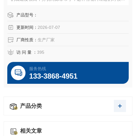
形成 的摩擦力就比较剧烈，结果就是通常所说的湿磨。定转
子被制成圆椎形，具有精细度递升的三级锯齿突起和凹槽。
产品型号：
定子可以无限制的被调整到所需要的与转子之间的 距离。在
更新时间：
2026-07-07
增强的流体湍流下，凹槽在每级都可以改变方向。
厂商性质：
生产厂家
访 问 量 ：
395
服务热线
133-3868-4951
产品分类
相关文章