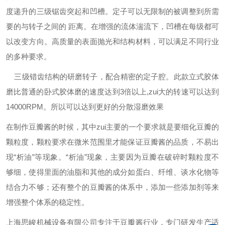
度递升的三级锯齿突起和凹槽。定子可以无限制的被调整到所需
要的与转子之间的 距离。在增强的流体湍流下，凹槽在每级都可
以改变方向。高质量的表面抛光和结构材料，可以满足不同行业
的多种要求。
三级错齿结构的研磨转子，配合精密的定子腔。此款立式胶体
磨比普通的卧式胶体磨的速度达到3倍以上,zui大的转速可以达到
14000RPM。所以可以达到更好的分散湿磨效果
在制作豆瓣酱的时候，其中zui主要的一个要求就是要细化豆瓣的
颗粒度，颗粒要求在微米范围里才能保证豆瓣酱的品质，不易出
现
“
析油
”
等现象。
“
析油
”
现象，主要因为豆瓣在破碎时颗粒度不
够细，使得里面的油脂和其他的成分如蛋白、纤维、谈水化物等
结合力不够；还有整个的豆瓣酱的体系中，添加一些添加剂等来
增强整个体系的稳定性。
上海思峻机械设备有限公司专注于豆瓣酱行业，专门研发生产适