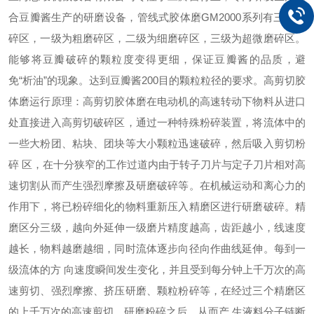
合豆瓣酱生产的研磨设备，管线式胶体磨
GM2000
系列有三道磨
碎区，一级为粗磨碎区，二级为细磨碎区，三级为超微磨碎区。
能够将豆瓣破碎的颗粒度变得更细，保证豆瓣酱的品质，避
免
“
析油
”
的现象。达到豆瓣酱
200
目的颗粒粒径的要求。
高剪切胶
体磨运行原理：高剪切胶体磨在电动机的高速转动下物料从进口
处直接进入高剪切破碎区，通过一种特殊粉碎装置，将流体中的
一些大粉团、粘块、团块等大小颗粒迅速破碎，然后吸入剪切粉
碎
区，在十分狭窄的工作过道内由于转子刀片与定子刀片相对高
速切割从而产生强烈摩擦及研磨破碎等。在机械运动和离心力的
作用下，将已粉碎细化的物料重新压入精磨区进行研磨破碎。精
磨区分三级，越向外延伸一级磨片精度越高，齿距越小，线速度
越长，物料越磨越细，同时流体逐步向径向作曲线延伸。每到一
级流体的方
向速度瞬间发生变化，并且受到每分钟上千万次的高
速剪切、强烈摩擦、挤压研磨、颗粒粉碎等，在经过三个精磨区
的上千万次的高速剪切、研磨粉碎之后，从而产
生液料分子链断