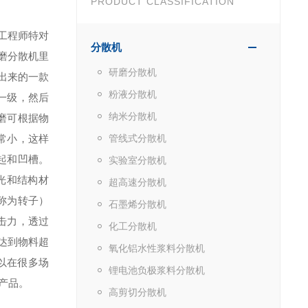
PRODUCT CLASSIFICATION
工程师特对
分散机
磨分散机里
研磨分散机
出来的一款
粉液分散机
一级，然后
纳米分散机
磨可根据物
非常小，这样
管线式分散机
起和凹槽。
实验室分散机
光和结构材
超高速分散机
称为转子）
石墨烯分散机
击力，透过
化工分散机
达到物料超
氧化铝水性浆料分散机
以在很多场
锂电池负极浆料分散机
产品。
高剪切分散机