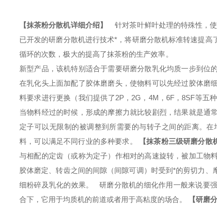
【抹茶粉分散机详细介绍】
针对茶叶鲜叶处理的特殊性，
已开发的研磨分散机进行技术*，将研磨分散机标准转速提高
循环的次数，极大的提高了抹茶粉的生产效率。
新型产品，该机特别适合于需要研磨分散乳化均质一步到位
在乳化头上面加配了胶体磨磨头，使物料可以先经过胶体磨
料要求进行更换（我们提供了2P，2G，4M，6F，8SF等
当物料经过的时候，形成的摩擦力就比较剧烈，结果就是通
定子可以无限制的被调整到所需要的与转子之间的距离。在
料，可以满足不同行业的多种要求。
【
抹茶粉三级研磨分散
与相配的定齿（或称为定子）作相对的高速旋转，被加工物
胶体磨定、转齿之间的间隙（间隙可调）时受到*的剪切力、
细粉碎及乳化的效果。
研磨分散机的细化作用一般来说要强
合下，它用于均质机的前道或者用于高粘度的场合。
【研磨