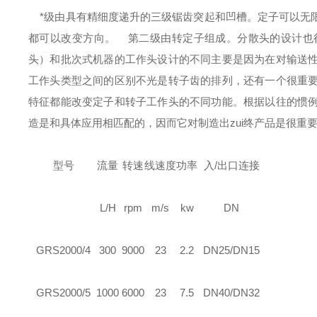
*级由具有精细度递升的三级锯齿突起和凹槽。定子可以无
都可以改变方向。
第二级由转定子组成。分散头的设计也很
头）和批次式机器的工作头设计的不同主要是因为在对输送
工作头类型之间的区别不光是转子齿的排列，还有一个很重
特征都能改变定子和转子工作头的不同功能。根据以往的惯
造是和具体应用相匹配的，因而它对制造出zui终产品是很重
型号
流量
转速
线速度
功率
入/出口连接
L/H
rpm
m/s
kw
DN
GRS
2000/4
300
9000
23
2.2
DN25/DN15
GRS
2000/5
1000
6000
23
7.5
DN40/DN32