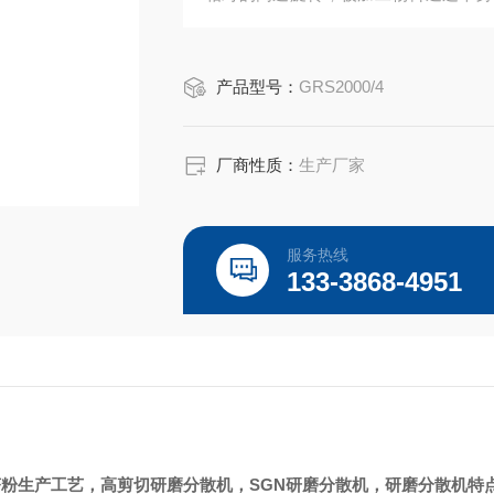
冲击力，透过胶体磨定、转齿之间的间
物理作用，使物料被有效地乳化、分散
产品型号：
GRS2000/4
厂商性质：
生产厂家
服务热线
133-3868-4951
茶粉生产工艺，高剪切研磨分散机，
SGN
研磨分散机，研磨分散机特