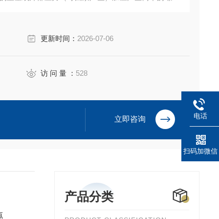
隙（间隙可调）时受到*的剪切力、摩擦力、高频振动等
和粉碎，达到物料超细粉碎及乳化的效果。
更新时间：
2026-07-06
访 问 量 ：
528
电话
立即咨询
扫码加微信
产品分类
点