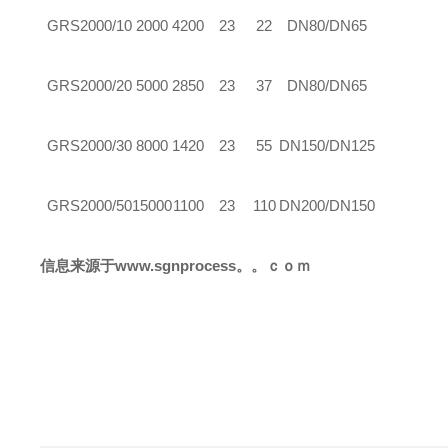
GRS
2000/10
2000
4200
23
22
DN80/DN65
GRS
2000/20
5000
2850
23
37
DN80/DN65
GRS
2000/30
8000
1420
23
55
DN150/DN125
GRS
2000/50
15000
1100
23
110
DN200/DN150
信息来源于www.sgnprocess。。ｃｏｍ