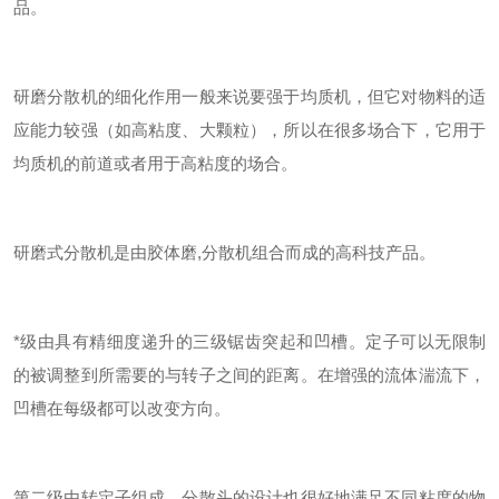
品。
研磨
分散机
的细化作用一般来说要强于
均质机
，但它对物料的适
应能力较强（如高粘度、大颗粒），所以在很多场合下，它用于
均质机的前道或者用于高粘度的场合。
研磨式分散机是由
胶体磨
,
分散机
组合而成的高科技产品。
*级由具有精细度递升的三级锯齿突起和凹槽。定子可以无限制
的被调整到所需要的与转子之间的距离。在增强的流体湍流下，
凹槽在每级都可以改变方向。
第二级由转定子组成。分散头的设计也很好地满足不同粘度的物