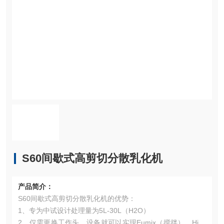
S60间歇式高剪切分散乳化机
产品简介：
S60间歇式高剪切分散乳化机的优势：
1、专为中试设计处理量为5L-30L（H2O）
2、仅需更换工作头，设备就可以实现Eumix（搅拌）、Hish