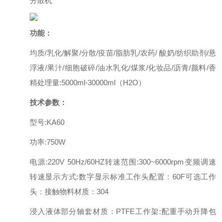
分散机
功能：
均质/
乳化
/
解聚
/
分散
/
疫苗
/
脂肪乳
/
农药
/
酸奶
/
纺织助剂
/
悬
浮液
/
果汁
/
细胞破碎
/
油水乳化
/
煤浆
/
化妆品
/
沥青
/
颜料
/
香
精
处理量:5000ml-30000ml
（
H
2
O
）
技术参数：
型号
:
KA60
功率:750W
电源:220V 50Hz/60HZ
转速范围:300~
6
000rpm
变频调速
转速显示方式:
数字显示
标准工作头配置：60F
可选工作
头：
接触物料材质：304
浸入液体部分轴套材质：PTFE
工作架:
配重手动升降
包