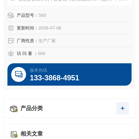
ear（分散、均质、乳化）、Jetmixers（捷流混合）、PLM
（固液分散混合）功能。
产品型号：
S60
3、设备配备高速变频马达，开机时变频启动，保护设备，转
更新时间：
2026-07-06
速可调并显示。
4、连续工作时间可达8小时
厂商性质：
生产厂家
5、分散头采用快速连接方式、便于拆卸更换。
6、设备模块化设计,
访 问 量 ：
666
服务热线
133-3868-4951
产品分类
相关文章