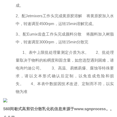
成。
2
、配
Jetmixers
工作头完成黄原胶溶解
将黄原胶加入水
中，转速调至4500rpm
，运转
15min
溶解完成。
3.
、配
Eumix
齿盘工作头完成颜料分散
将颜料加入树脂
中，转速调至3000rpm
，运转
15min
分散完
1、表中上限批处理量测定介质为水。
2、批处理
量取决于物料的粘稠度和固含量，如您选型遇到困难，请
电询约迪公司。
3、高温、易燃易爆、腐蚀等特殊要
求，请以文本形式确认后定制，以免造成危险和损
失。
4、本表中数据因技术改进、定制而不符，以实
物为准
S60
间歇式高剪切分散乳化机
信息来源于
www.sgnprocess。。
ｃｏｍ