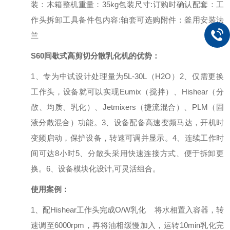
装：木箱
整机重量：35kg
包装尺寸:
订购时确认
配套：工
作头拆卸工具
备件包内容:
轴套
可选购附件：釜用安装法
兰
S60
间歇式高剪切分散乳化机
的
优势
：
1
、专为中试设计处理量为5
L-30L
（
H
2
O
）
2
、仅需更换
工作头，设备就可以实现
Eumix
（搅拌）、
Hishear
（分
散、均质、乳化）、
Jetmixers
（捷流混合）、
PLM
（固
液分散混合）功能。
3
、设备配备高速变频马达，开机时
变频启动，保护设备，转速可调并显示。
4
、连续工作时
间可达
8
小时
5
、分散头采用快速连接方式、便于拆卸更
换。
6
、设备模块化设计
,
可灵活组合。
使用案例：
1
、配
Hishear
工作头完成
O/W
乳化
将水相置入容器，转
速调至
6
000rpm
，再将油相缓慢加入，运转
10min
乳化完