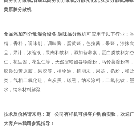
高剪切分散机,管线式高剪切分散机,分散乳化机,胶质分散机,果胶
黄原胶分散机
食品添加剂分散混合设备,调味品分散机
可应用于以下行业：香
精，香料，调味剂，调味酱，蛋黄酱，色拉酱，果酱，涂抹食
品，果汁，浓缩液，果肉和饮料，添加营养素，蛋白质饮料如杏
仁，花生酱，花生仁等，天然淀粉如谷物淀粉，马铃薯淀粉等，
胶质如黄原胶，果胶等，植物油，植脂末，果冻，奶粉，和盐
类，气相二氧化硅，白炭黑，碳黑，纳米涂料，二氧化钛，墨
水，纳米材料解聚
技术及价格请来电：葛
公司有样机可供客户购前实验，
欢迎广
大客户来我司参观指导！