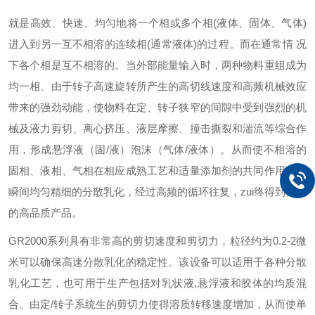
就是高效、快速、均匀地将一个相或多个相(液体、固体、气体)
进入到另一互不相溶的连续相(通常液体)的过程。而在通常情 况
下各个相是互不相溶的。当外部能量输入时，两种物料重组成为
均一相。由于转子高速旋转所产生的高切线速度和高频机械效应
带来的强劲动能，使物料在定、转子狭窄的间隙中受到强烈的机
械及液力剪切、离心挤压、液层摩擦、撞击撕裂和湍流等综合作
用，形成悬浮液（固/液）泡沫（气体/液体）。从而使不相溶的
固相、液相、气相在相应成熟工艺和适量添加剂的共同作用下，
瞬间均匀精细的分散乳化，经过高频的循环往复，zui终得到稳定
的高品质产品。
GR2000
系列
具有非常高的剪切速度和剪切力，粒径约为0.2-2微
米可以确保高速分散乳化的稳定性。该设备可以适用于各种分散
乳化工艺，也可用于生产包括对乳状液,悬浮液和胶体的均质混
合。由定/转子系统生的剪切力使得溶质转移速度增加，从而使单