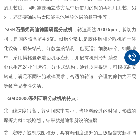
的工艺度。同时需要确立该方法中所使用的铜的再利用工艺。另
外，还需要确认与太阳能电池半导体层的相容性等”。
SGN
石墨烯
高速德国研磨分散机
，转速高达
20
000rpm，剪切力
强，是国内设备的4-5倍。研磨分散机是胶体磨和分散机的一体
化设备，磨头结构、分散盘的结构，也更适合细胞破碎、细胞破
壁。采用博格曼双端面机械密封，并配有机封冷却系统，可供工
业化生产24小时运行。分体式结构，通过皮带提速，可根据调节
转速，满足不同细胞破碎要求，合适的转速，合理的剪切力不易
导致产品变性失活。
GMD
2000系列研磨分散机的特点：
① 线速度很高，剪切间隙非常小，当物料经过的时候，形成的
摩擦力就比较剧烈，结果就是通常所说的湿磨
② 定转子被制成圆椎形，具有精细度递升的三级锯齿突起和凹