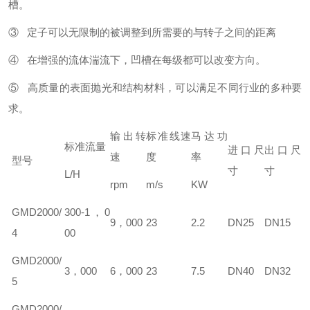
槽。
③ 定子可以无限制的被调整到所需要的与转子之间的距离
④ 在增强的流体湍流下，凹槽在每级都可以改变方向。
⑤ 高质量的表面抛光和结构材料，可以满足不同行业的多种要
求。
输出转
标准线速
马达功
标准流量
进口尺
出口尺
速
度
率
型号
寸
寸
L/H
rpm
m/s
KW
GM
D
2000/
300-1，0
9，000
23
2.2
DN25
DN15
4
00
GM
D
2000/
3，000
6，000
23
7.5
DN40
DN32
5
GM
D
2000/