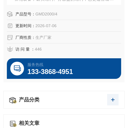
碎、细胞破壁。采用博格曼双端面机械密封，并配有机封冷
却系统，可供工业化生产24小时运行。分体式结构，通过皮
产品型号：
GMD2000/4
带提速，可根据调节转速，满足不同细胞破碎要求，合适的
更新时间：
2026-07-06
转速，合理的剪切力不易导致产品变性失活。
厂商性质：
生产厂家
访 问 量 ：
446
服务热线
133-3868-4951
产品分类
相关文章