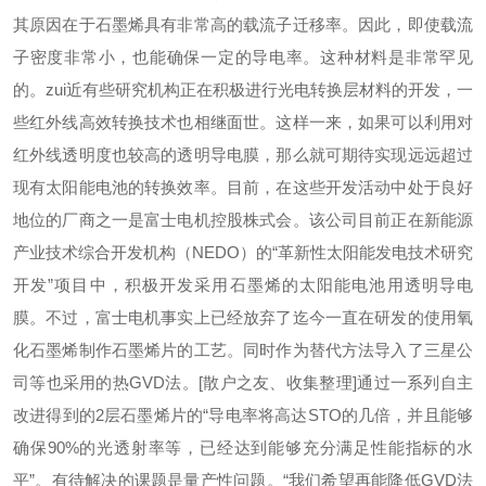
其原因在于石墨烯具有非常高的载流子迁移率。因此，即使载流
子密度非常小，也能确保一定的导电率。这种材料是非常罕见
的。
zui近有些研究机构正在积极进行光电转换层材料的开发，一
些红外线高效转换技术也相继面世。这样一来，如果可以利用对
红外线透明度也较高的透明导电膜，那么就可期待实现远远超过
现有太阳能电池的转换效率。
目前，在这些开发活动中处于良好
地位的厂商之一是富士电机控股株式会。该公司目前正在新能源
产业技术综合开发机构（NEDO）的“革新性太阳能发电技术研究
开发”项目中，积极开发采用石墨烯的太阳能电池用透明导电
膜。
不过，富士电机事实上已经放弃了迄今一直在研发的使用氧
化石墨烯制作石墨烯片的工艺。同时作为替代方法导入了三星公
司等也采用的热GVD法。[散户之友、收集整理]通过一系列自主
改进得到的2层石墨烯片的“导电率将高达STO的几倍，并且能够
确保90%的光透射率等，已经达到能够充分满足性能指标的水
平”。
有待解决的课题是量产性问题。“我们希望再能降低GVD法