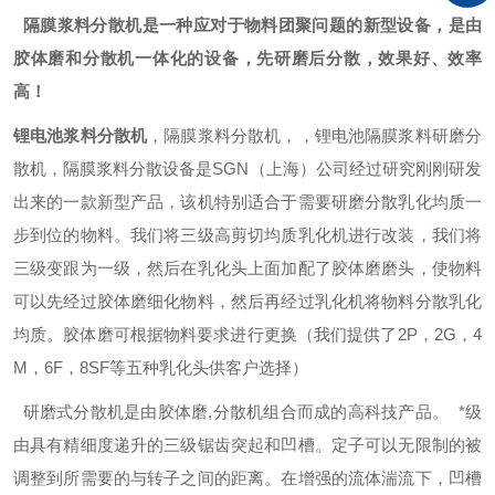
隔膜浆料分散机是一种应对于物料团聚问题的新型设备，是由
胶体磨和分散机一体化的设备，先研磨后分散，效果好、效率
高！
锂电池浆料分散机
，隔膜浆料分散机，，锂电池隔膜浆料研磨分
散机，隔膜浆料分散设备是
SGN
（上海）公司经过研究刚刚研发
出来的一款新型产品，该机特别适合于需要研磨分散乳化均质一
步到位的物料。我们将三级高剪切均质乳化机进行改装，我们将
三级变跟为一级，然后在乳化头上面加配了胶体磨磨头，使物料
可以先经过胶体磨细化物料，然后再经过乳化机将物料分散乳化
均质。胶体磨可根据物料要求进行更换（我们提供了2P，2G，4
M，6F，8SF等五种乳化头供客户选择）
研磨式分散机是由胶体磨,分散机组合而成的高科技产品。
*级
由具有精细度递升的三级锯齿突起和凹槽。定子可以无限制的被
调整到所需要的与转子之间的距离。在增强的流体湍流下，凹槽