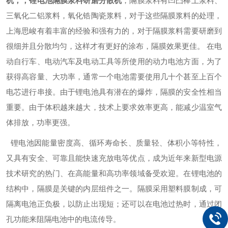
机，，锂电池隔膜浆料研磨分散机
，
隔膜浆料有凹凸棒土浆料、
三氧化二铝浆料，氧化锆陶瓷浆料，对于这些隔膜浆料的处理，
上海
思峻
有着丰富的经验和强有力的，对于隔膜浆料需要研磨到
很细并且分散均匀，这样才有更好的涂布，隔膜效果更佳。
在电
动自行车、电动汽车及电动工具等所使用的动力电池方面，为了
获得高容量、大功率，通常一个电池需要使用几十个甚至上百个
电芯进行串接。由于锂电池具有潜在的爆炸，隔膜的安全性相当
重要。由于体积越来越大，技术上要求效率更高，能减少温室气
体排放，功率更强。
锂电池因能量密度高、循环寿命长、质量轻、体积小等特性，
又具有安全、可靠且能快速充放电等优点，成为近年来新型电源
技术研究的热门、在高能量和高功率领域备受欢迎。在锂电池的
结构中，隔膜是关键的内层组件之一。隔膜采用塑料膜制成，可
隔离电池正负极，以防止出现短；还可以在电池过热时，通过闭
孔功能来阻隔电池中的电流传导。