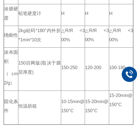
涂膜硬
铅笔硬度计
H
H
H
度
2kg砝码*180°内外折
△R/R <3
△R/R <3
△R/R <3
绕曲性
*1min*10次
00%
00%
00%
涂布面
积
150目网版(取决于膜
150-250
120-200
100-180
层厚度)
（cm
2/g）
15-20min@
固化条
10-15min@
15-20min@
150°C
恒温烘箱
件
150°C
150°C