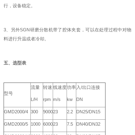
行，设备稳定。
3、另外SGN研磨分散机带了腔体夹套，可以在处理过程中对物
料进行升温或者冷却。
五、
选型表
流量
转速
线速度
功率
入/出口连接
型号
L/H
rpm
m/s
kw
DN
GMD2000/4
300
9000
23
2.2
DN25/DN15
GMD2000/5
1000
6000
23
7.5
DN40/DN32