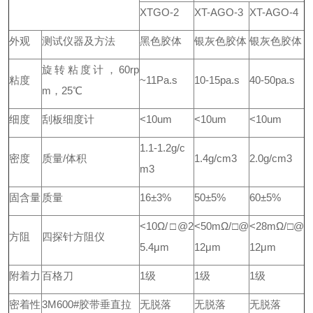
XTGO-2
XT-AGO-3
XT-AGO-4
外观
测试仪器及方法
黑色胶体
银灰色胶体
银灰色胶体
旋转粘度计，60rp
粘度
~11Pa.s
10-15pa.s
40-50pa.s
m，25℃
细度
刮板细度计
<10um
<10um
<10um
1.1-1.2g/c
密度
质量/体积
1.4g/cm3
2.0g/cm3
m3
固含量
质量
16±3%
50±5%
60±5%
<10Ω/□@2
<50mΩ/□@
<28mΩ/□@
方阻
四探针方阻仪
5.4μm
12μm
12μm
附着力
百格刀
1级
1级
1级
密着性
3M600#胶带垂直拉
无脱落
无脱落
无脱落