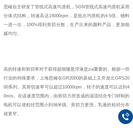
思峻
自主研发了管线式高速
均质机
，
SGN
管线式高速
均质机
采用
分体式结构，转速高达14000rpm，是批次
均质机
的4-5倍。物料
一进一出，100%得到剪切分散，生产出来的
颜料
产品，更加细
腻均匀。
高的转速和剪切率对于获得超细微悬浮液是zui重要的。
根据一些
行业的特殊要求，上海
思峻
在
G
R2000的基础上又开发出
G
RS20
00系列。其剪切速率可以超过10000rpm，转子的速度可以达到4
0m/s。在该速度范围内，由剪切力所造成的湍流结合专门研制的
电机可以使粒径范围小到纳米级。剪切力更强，乳液的粒径分布
就更窄。