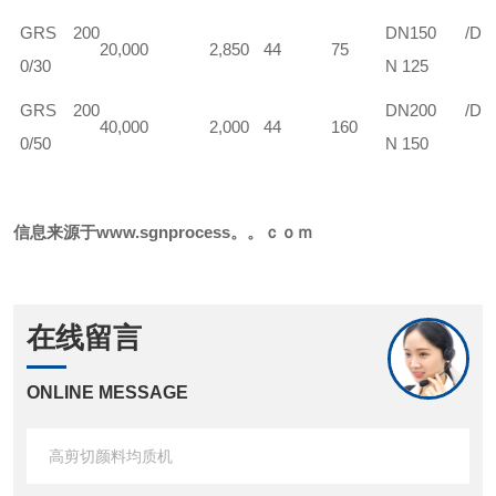
GRS 200
DN150 /D
20,000
2,850
44
75
0/30
N 125
GRS 200
DN200 /D
40,000
2,000
44
160
0/50
N 150
信息来源于www.sgnprocess。。ｃｏｍ
在线留言
ONLINE MESSAGE