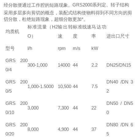
G
RS2000系列定、转子结构
经分散便通过工作腔的短路现象。
采用多层多向剪切的概念，装配式结构使物料得到不同方向的剪
切分散，杜绝短路现象，超细分散更加*。
标准流量（H2
输出转
标准线速
马达功
均质机
O）
速
度
率
进出口尺寸
型号
l/h
rpm
m/s
kW
GRS 200
300-1,000
14000
44
2.2
DN25/DN15
0/4
GRS 200
DN40 /DN 3
1,000-1.5000
10,500
44
7.5
0/5
2
GRS 200
DN50 / DN5
3,000
7,300
44
22
0/10
0
GRS 200
DN80 /DN 6
8,000
4,900
44
37
0/20
5