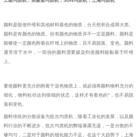
工级均质机，实验室均质机，SGN均质机，上海均质机
颜料
是能使纤维和其他材料着色的物质，分天然和合成两大类。
颜料
是有颜色的物质。但有颜色的物质并不一定是
颜料
。
颜料
是
能够使一定颜色附着在纤维上的物质，且不易脱落、变色。
颜料
通常溶于水中，一部份的
颜料
需要媒染剂使
颜料
能黏着于纤维
上。
要使
颜料
更充分的附着于染色物质上，就必须将
颜料
物料充分的
细化，物料粒径达到很细的状态，这样才有着色的*，也不易脱
落和变色。
颜料
传统的分散设备为批次
均质机
，随着工业化的发展，以及
颜
料
行业的不断进步，批次
均质机
的弊端暴露无遗，一是分散的不
够均匀，二是对于
颜料
的细化能力不足。在这个大趋势下，上海