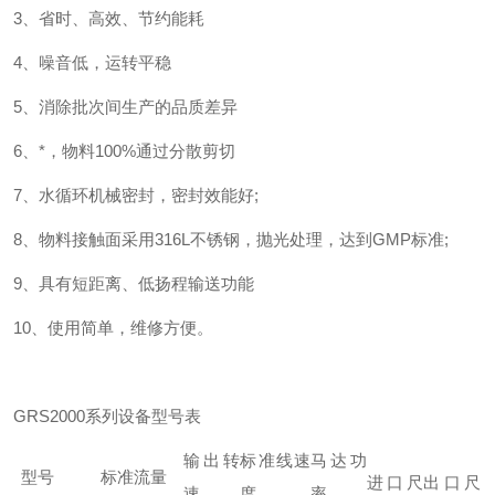
3
、省时、高效、节约能耗
4
、噪音低，运转平稳
5
、消除批次间生产的品质差异
6
、*，物料
100%
通过分散剪切
7
、水循环机械密封，密封效能好
;
8
、物料接触面采用
316L
不锈钢，抛光处理，达到
GMP
标准
;
9
、具有短距离、低扬程输送功能
10
、使用简单，维修方便。
GR
S2000
系列设备型号表
输出转
标准线速
马达功
型号
标准流量
进口尺
出口尺
速
度
率