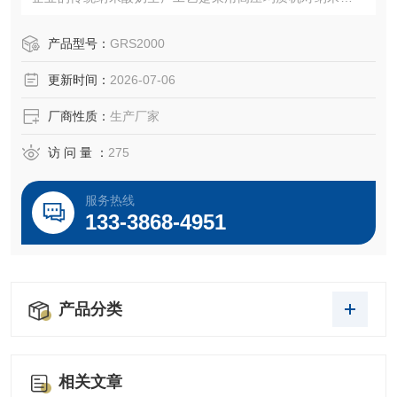
进行均质乳化以保证纳米酸奶的稳定性，对于产品要求高的
纳米酸奶生产企业一般会采用进口的高压均质机，以保证每
产品型号：
GRS2000
批次纳米酸奶的质量稳定性，而普通中小型企业一般采用的
更新时间：
2026-07-06
是国产的高压均质机，具有能耗大、效果不佳等缺点。而今
许多中小型乳品生产企业当然也有部分大
厂商性质：
生产厂家
访 问 量 ：
275
服务热线
133-3868-4951
产品分类
相关文章