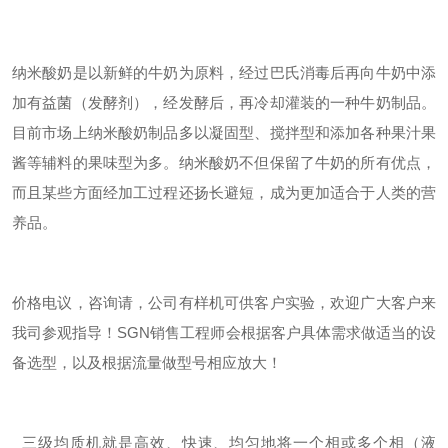
纳米酸奶
是以新鲜的牛奶为原料，经过巴氏消毒后再向牛奶中添
加有益菌（发酵剂），经发酵后，再冷却灌装的一种牛奶制品。
目前市场上
纳米酸奶
制品多以凝固型、搅拌型和添加各种果汁果
酱等辅料的果味型为多。
纳米酸奶
不但保留了牛奶的所有优点，
而且某些方面经加工过程还扬长避短，成为更加适合于人类的营
养品。
价格电议，咨询请
，
公司有样机可供客户实验，欢迎广大客户来
我司参观指导！
SGN
销售工程师会根据客户具体需求做适当的设
备选型，以及根据流量做型号相应放大！
三级均质机就是高效、快速、均匀地将一个相或多个相（液