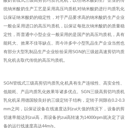
酸奶
管线式三级高剪切均质乳化机，以往
纳米酸奶
生产企业的传
统
纳米酸奶
生产工艺是采用高压均质机对
纳米酸奶
进行均质乳化
以保证
纳米酸奶
的稳定性，对于产品要求高的
纳米酸奶
生产企业
一般会采用进口的高压均质机，以保证每批次
纳米酸奶
的质量稳
定性，而普通中小型企业一般采用的是国产的高压均质机，具有
能耗大、效果不佳等缺点。而今许多中小型乳品生产企业当然也
有部分大型乳制品生产企业纷纷采用
SGN
的三级超高速剪切均质
乳化机去取代传统的高压均质机。
SGN
管线式三级高剪切均质乳化机具有生产连续性、高安全性、
低能耗、产品均质乳化效果等诸多优点。
SGN
三级高剪切均质机
乳化机采用德国较良好的三级定转子结构，定转子间隙在0.2-0.3
mm之间，以保证设备在线速度达到zui大值的情况下，设备的剪
切速率能达到zui高，而设备的zui高转速为14000rpm就决定了设
备的运行线速度高达44m/s。