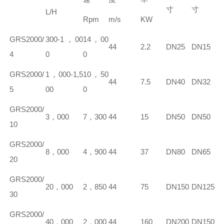
寸
寸
L/H
Rpm
m/s
KW
GR
S2000/
300-1
，
00
14
，
00
44
2.2
DN25
DN15
4
0
0
GR
S2000/
1
，
000-1,5
10
，
50
44
7.5
DN40
DN32
5
00
0
GR
S2000/
3
，
000
7
，
300
44
15
DN50
DN50
10
GR
S2000/
8
，
000
4
，
900
44
37
DN80
DN65
20
GR
S2000/
20
，
000
2
，
850
44
75
DN150
DN125
30
GR
S2000/
40
，
000
2
，
000
44
160
DN200
DN150