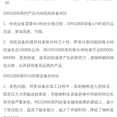
50
GR
S2000
系列产品与传统的设备对比
1
、传统设备需要
8
小时的分散过程，
GR
S2000
设备
1
小时就可以
完成，更加高效、节能。
2
、传统设备的搅拌转速每分钟几十转，带有分散功能的每分钟
转速也在
1500
转之内，而
GR
S2000
系列每分钟转速可达到
5000-
6000
转，更加快速。超高的线速度产生的剪切力，使物料瞬间细
化分散，从而获得更高品质的产品。
GR
S2000
系列与同类设备的对比
1
、发热问题。同类设备在加工过程中，高粘物料进入腔体后，
因背压力大而输送效果差，导致物料在设备腔体中停留时间过长
而导致严重发热。
RES2000
系列设备在确保效果的基础上，减小
了背压阻力，提高了输送能力，减少了停留时间，降低了物料发