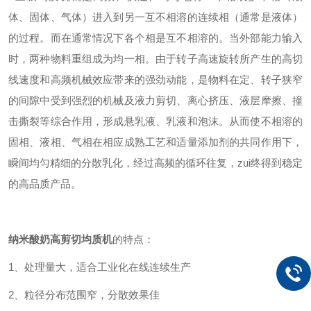
体、固体、气体）进入到另一互不相溶的连续相（通常是液体）
的过程。而在通常情况下各个相是互不相溶的。当外部能力输入
时，两种物料重组成为均一相。由于转子高速旋转所产生的高切
线速度和高频机械效应带来的强劲动能，是物料在定、转子狭窄
的间隙中受到强烈的机械及液力剪切、离心挤压、液层摩擦、撞
击撕裂等综合作用，形成悬乳液、乳液和泡沫。从而使不相溶的
固相、液相、气相在相应成熟工艺和适量添加剂的共同作用下，
瞬间均匀精细的分散乳化，经过高频的循环往复，zui终得到稳定
的高品质产品。
纳米酸奶
高剪切均质机
的特点：
1
、处理量大，适合工业化在线连续生产
2
、粒径分布范围窄，分散效果佳