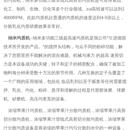
切均质机，纳米多功能三级管线式高剪切均质机是可应用食品、
化工、制药、生物、日化等多个行业领域。zui高转速可以达到1
4000RPM。此款均质机比普通的均质机的速度达到4-5倍以上，
分散乳化均质研磨效果非常好。
纳米均质机
--
纳米多功能三级超高速均质机是我公司*引进德国
技术所开发的产品。*的搅拌头结构，与众不同的粉碎功能，解
决了您那里所不能解决的混合难题。机械与液力 的超高 速剪切
力是本设备成功的关键，转子和定子的精密配合，确保了被加工
物料每分钟承受数十万次的剪节作用。几种互换的定子头覆盖了
一个广阔的应用领域，包括化 妆品乳剂以至于腻浆等任何需要搅
拌、乳化、均化、粉碎、悬浮和溶解的过程是代替胶体磨、球磨
机、砂磨机、高压均浆泵的设备。
浓缩苹果汁均质机，浓缩苹果汁分散均质机，浓缩苹果汁高剪
切分散均质机，浓缩苹果汁管线式高剪切分散均质机，浓缩苹果
汁分散均质设备是将浓缩的苹果汁均匀分散到水中的一种设备，