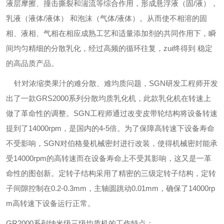
液层摩擦、撞击撕裂和湍流等综合作用，形成悬浮液（固/液），
乳液（液体/液体） 和泡沫（气体/液体）。从而使不相溶的固
相、液相、气相在相应成熟工艺和适量添加剂的共同作用下，瞬
间均匀精细的分散乳化，经过高频的循环往复，zui终得到 稳定
的高品质产品。
针对浓缩类果汁的难分散、难均质问题，
SGN
研发工程师开发
出了一款
GR
S2000
系列分散均质乳化机，此款乳化机在转速上
做了革命性的调整。
SGN
工程师通过改变皮带轮结构将设备转速
提到了
14000rpm
，是国内的
4-5
倍。为了保障高转速下设备寿命
不受影响，
SGN
对伯格曼机械密封进行改装，使得机械密封能承
受
14000rpm
的高转速而在设备寿命上不受其影响，这又是一革
命性的图创新。定转子结构采用了精密的三级定转子结构，定转
子间隙控制在
0.2-0.3mm
，主轴圆跳动
0.01mm
，确保了
14000rp
m
高转速下设备运行正常。
GR
2000
系列纳米级三级均质机的工作特点：