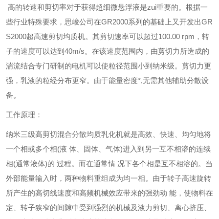
高的转速和剪切率对于获得超细微悬浮液是zui重要的。根据一
些行业特殊要求，思峻公司在GR2000系列的基础上又开发出GR
S2000超高速剪切均质机。其剪切速率可以超过100.00 rpm，转
子的速度可以达到40m/s。在该速度范围内，由剪切力所造成的
湍流结合专门研制的电机可以使
粒径范围小到纳米级
。剪切力更
强，乳液的粒经分布更窄。由于能量密度*,无需其他辅助分散设
备。
工作原理：
纳米三级高剪切混合分散均质乳化机就是高效、快速、均匀地将
一个相或多个相
(
液 体、固体、气体)进入到另一互不相溶的连续
相(通常液体)的 过程。而在通常情 况下各个相是互不相溶的。当
外部能量输入时，两种物料重组成为均一相。由于转子高速旋转
所产生的高切线速度和高频机械效应带来的强劲动 能，使物料在
定、转子狭窄的间隙中受到强烈的机械及液力剪切、离心挤压、