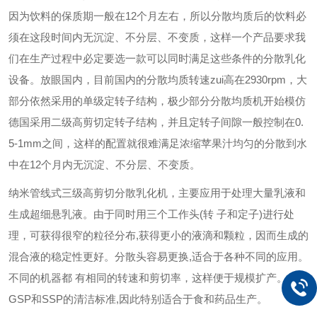
因为饮料的保质期一般在
12
个月左右，所以分散均质后的饮料必
须在这段时间内无沉淀、不分层、不变质，这样一个产品要求我
们在生产过程中必定要选一款可以同时满足这些条件的分散乳化
设备。放眼国内，目前国内的分散均质转速zui高在
2930rpm
，大
部分依然采用的单级定转子结构，极少部分分散均质机开始模仿
德国采用二级高剪切定转子结构，并且定转子间隙一般控制在
0.
5-1mm
之间，这样的配置就很难满足浓缩苹果汁均匀的分散到水
中在
12
个月内无沉淀、不分层、不变质。
纳米管线式三级高剪切分散乳化机，主要应用于处理大量乳液和
生成超细悬乳液。由于同时用三个工作头
(
转 子和定子)进行处
理，可获得很窄的粒径分布,获得更小的液滴和颗粒，因而生成的
混合液的稳定性更好。分散头容易更换,适合于各种不同的应用。
不同的机器都 有相同的转速和剪切率，这样便于规模扩产。符合
GSP和SSP的清洁标准,因此特别适合于食和药品生产。