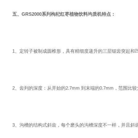
五、
GRS2000系列
枸杞红枣植物饮料均质机
特点：
1、定转子被制成圆椎形，具有精细度递升的三层锯齿突起和
2、齿列的深度：从开始的2.7mm 到末端的0.7mm，范围
3、沟槽的结构式斜齿，每个磨头的沟槽深度不一样，并且斜