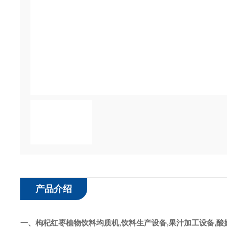
产品介绍
一、枸杞红枣
植物饮料均质机
,
饮料
生产设备
,
果汁
加工设备
,
酸