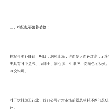
二、枸杞红枣
营养功效：
枸杞可滋补肝肾、明目，润肺止渴，进而使人面色红润，z适
枣具有补中益气、滋脾土、润心肺、生津液、悦颜色的功效
冷饮均可。
对于饮料加工行业，我们公司针对市场前景及损耗环保问题研
评。