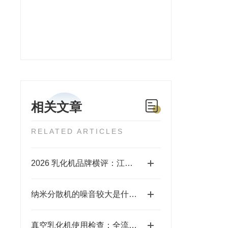
相关文章
RELATED ARTICLES
2026 乳化机品牌横评：江苏思峻 VS 进口品牌，剪切力与性价比谁更优？（附FAQ常见问题解答）
纳米分散机的噪音较大是什么原因？
真空乳化机使用检查：全流程排查，筑牢生产安全与品质防线