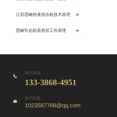
江苏思峻粉液混合机技术原理
思峻乳化机高剪切工作原理
服务热线
133-3868-4951
电子邮箱
1023587768@qq.com