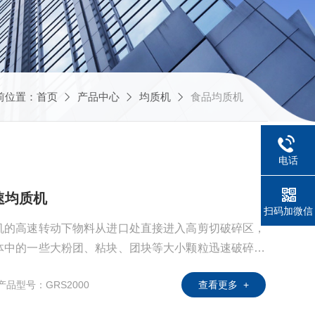
前位置：
首页
产品中心
均质机
食品均质机
电话
速均质机
扫码加微信
机的高速转动下物料从进口处直接进入高剪切破碎区，
体中的一些大粉团、粘块、团块等大小颗粒迅速破碎，
分狭窄的工作过道内由于转子刀片与定子刀片相对高速切
产品型号：GRS2000
查看更多 +
碎等。