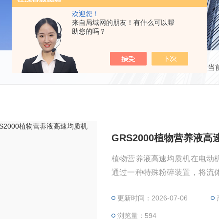
欢迎您！
来自局域网的朋友！有什么可以帮
助您的吗？
当
GRS2000植物营养液高
植物营养液高速均质机在电动
通过一种特殊粉碎装置，将流
然后吸入剪切粉碎 区，在十
更新时间：2026-07-06
割从而产生强烈摩擦及研磨破
浏览量：594