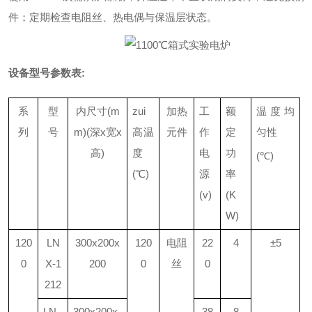
件；定期检查电阻丝、热电偶与保温层状态。
设备型号参数表:
系
型
内尺寸(m
zui
加热
工
额
温度均
列
号
m)(深x宽x
高温
元件
作
定
匀性
高)
度
电
功
(℃)
(℃)
源
率
(v)
(K
W)
120
LN
300x200x
120
电阻
22
4
±5
0
X-1
200
0
丝
0
212
LN
300x200x
38
8