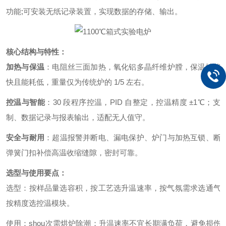
功能;可安装无纸记录装置，实现数据的存储、输出。
核心结构与特性：
加热与保温
：电阻丝三面加热，氧化铝多晶纤维炉膛，保温性能
快且能耗低，重量仅为传统炉的 1/5 左右。
控温与智能
：30 段程序控温，PID 自整定，控温精度 ±1℃；支
制、数据记录与报表输出，适配无人值守。
安全与耐用
：超温报警并断电、漏电保护、炉门与加热互锁、断
弹簧门扣补偿高温收缩缝隙，密封可靠。
选型与使用要点：
选型：按样品量选容积，按工艺选升温速率，按气氛需求选通气
按精度选控温模块。
使用：shou次需烘炉除潮；升温速率不宜长期满负荷，避免损伤