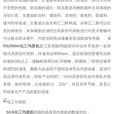
加剂和水组成的液体。它需要具有防冻性，防蚀性，热传导性和
不变质的性能。防冻液的成分：防冻液是内燃机循环冷却系统的
冷却介质，主要由防冻剂、缓蚀剂、消泡剂、着色剂、防霉剂、
缓冲剂等组成，主要成分由水和乙二醇构成。水和乙二醇可以任
意比例混合，其余物质必须经过高剪切均质机进行均质才能够均
匀分散在防冻液中，均质后的防冻液兼具防冻防蚀等性能。
G
RS2000/4
化工均质机
是江苏思峻同德国SGN合作开发的一款管
线式高剪切均质机，转速高达9000rpm，是目前国内普通乳化机
转速的3倍以上；接触材质用316L不锈钢，防腐蚀，*的剪切速率
和强烈的湍流、撕裂力远远高于国内流体乳化均质设备，是进行
高品质均质乳化，研发产品时的*。SGN高剪切乳化均质机外形
美观，操作简便，占地面积少，卫生*，并且非常节能，是贵公
司研发生产产品的更好选择。
SGN
化工均质机
和国内高剪切均质机的数据对比：