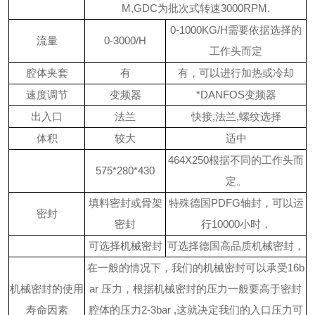
M,GDC为批次式转速3000RPM.
0-1000KG/H需要依据选择的
流量
0-3000/H
工作头而定
腔体夹套
有
有，可以进行加热或冷却
速度调节
变频器
*DANFOS变频器
出入口
法兰
快接,法兰,螺纹选择
体积
较大
适中
464X250根据不同的工作头而
575*280*430
定。
填料密封或骨架
特殊德国PDFG轴封，可以运
密封
密封
行10000小时，
可选择机械密封
可选择德国高品质机械密封，
在一般的情况下，我们的机械密封可以承受16b
机械密封的使用
ar 压力，根据机械密封的压力一般要高于密封
寿命因素
腔体的压力2-3bar ,这就决定我们的入口压力可