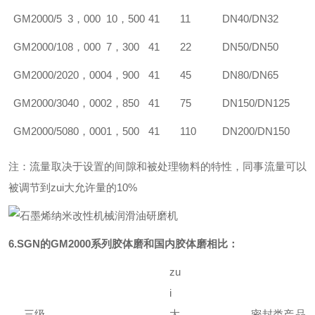
GM2000/5
3，000
10，500
41
11
DN40/DN32
GM2000/10
8，000
7，300
41
22
DN50/DN50
GM2000/20
20，000
4，900
41
45
DN80/DN65
GM2000/30
40，000
2，850
41
75
DN150/DN125
GM2000/50
80，000
1，500
41
110
DN200/DN150
注：流量取决于设置的间隙和被处理物料的特性，同事流量可以
被调节到zui大允许量的10%
6.SGN的GM2000系列胶体磨和国内胶体磨相比：
zu
i
三级
大
密封类
产品