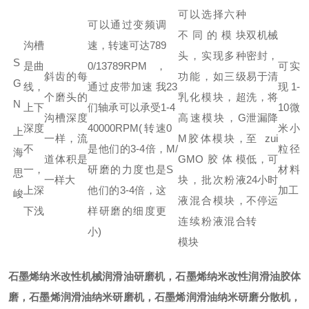
可以选择六种
可以通过变频调
不同的模块
双机械
沟槽
速，转速可达789
头，实现多种
密封，
S
是曲
0/13789RPM ，
可实
斜齿的每
功能，如三级
易于清
G
线，
通过皮带加速 我
23
现1-
个磨头的
乳化模块，超
洗，将
N
上下
们轴承可以承受1
-4
10微
沟槽深度
高速模块，G
泄漏降
深度
40000RPM(转速
0
米小
上
一样，流
M胶体模块，
至zui
不
是他们的3-4倍，
M/
粒径
海
道体积是
GMO胶体模
低，可
一，
研磨的力度也是
S
材料
思
一样大
块，批次粉液
24小时
上深
他们的3-4倍，这
加工
峻
液混合模块，
不停运
下浅
样研磨的细度更
连续粉液混合
转
小)
模块
石墨烯
纳米
改性机械润滑油研磨机
，石墨烯
纳米
改性润滑油胶体
磨，石墨烯润滑油
纳米
研磨机，石墨烯润滑油
纳米
研磨分散机，