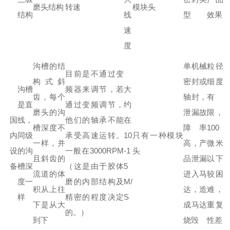
磨头结构
转速
模块头
结构
线
型
效果
速
度
沟槽的结
单机械
粒径
目前是不通过变
构式斜
密封或
细度
沟槽
频器来调节，若
大
齿，每个
轴封，
有
是直
通过变频调节，
约
磨头的沟
泄漏故
限，
国
线，
他们的轴承不能
在
槽深度不
障率
100
内
同级
承受高速运转。
10
只有一种模块
一样，并
高，产
微米
设
的沟
一般在3000RPM
-1
头
且斜齿的
品泄漏
以下
备
槽深
（这是由于胶体
5
流道的体
进入马
较困
度一
磨的内部结构及
M/
积从上往
达，造
难，
样
精密的程度决定
S
下是从大
成马达
重复
的。）
到下
烧毁
性差