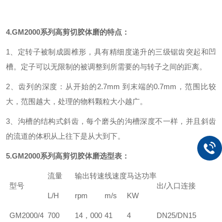
4.
GM2000系列高剪切胶体磨的特点：
1、定转子被制成圆椎形，具有精细度递升的三级锯齿突起和凹
槽。定子可以无限制的被调整到所需要的与转子之间的距离。
2、齿列的深度：从开始的2.7mm 到末端的0.7mm，范围比较
大，范围越大，处理的物料颗粒大小越广。
3、沟槽的结构式斜齿，每个磨头的沟槽深度不一样，并且斜齿
的流道的体积从上往下是从大到下。
5.GM2000系列高剪切胶体磨选型表：
流量
输出转速
线速度
马达功率
型号
出/入口连接
L/H
rpm
m/s
KW
GM2000/4
700
14，000
41
4
DN25/DN15