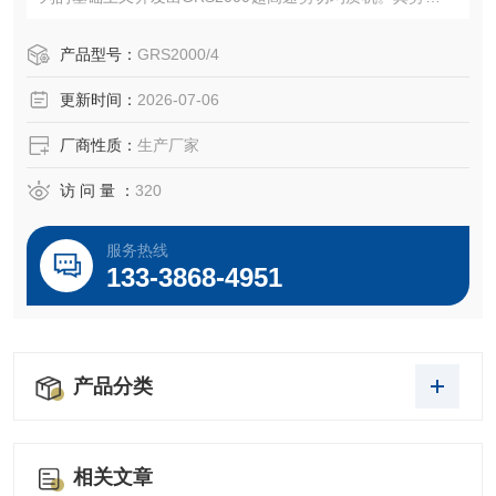
率可以超过100.00 rpm，转子的速度可以达到40m/s。在该
速度范围内，由剪切力所造成的湍流结合专门研制的电机可
产品型号：
GRS2000/4
以使粒径范围小到纳米级。剪切力更强，乳液的粒经分布更
更新时间：
2026-07-06
窄。由于能量密度*,无需其他辅助分散设备。
厂商性质：
生产厂家
访 问 量 ：
320
服务热线
133-3868-4951
产品分类
相关文章