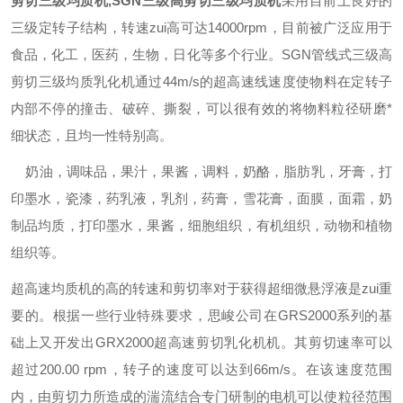
剪切三级均质机,SGN三级高剪切三级均质机
采用目前上良好的
三级定转子结构，转速zui高可达14000rpm，目前被广泛应用于
食品，化工，医药，生物，日化等多个行业。SGN管线式三级高
剪切三级均质
乳化机通过44m/s的超高速线速度使物料在定转子
内部不停的撞击、破碎、撕裂，可以很有效的将物料粒径研磨*
细状态，且均一性特别高。
奶油，调味品，果汁，果酱，调料，奶酪，脂肪乳，牙膏，打
印墨水，瓷漆，药乳液，乳剂，药膏，雪花膏，面膜，面霜，奶
制品均质，打印墨水，果酱，细胞组织，有机组织，动物和植物
组织等。
超高速
均质机
的高的转速和剪切率对于获得超细微悬浮液是zui重
要的。根据一些行业特殊要求，
思峻
公司在
GR
S2000系列的基
础上又开发出
GR
X2000超高速剪切乳化机机。其剪切速率可以
超过200.00 rpm，转子的速度可以达到66m/s。在该速度范围
内，由剪切力所造成的湍流结合专门研制的
电机
可以使粒径范围