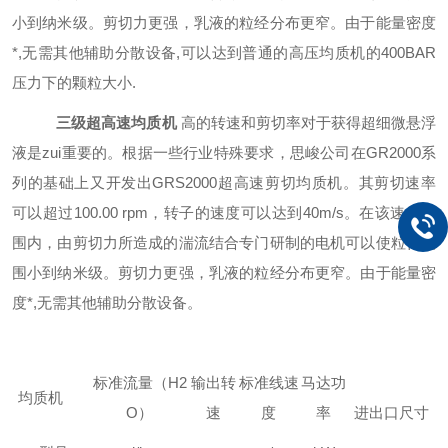
小到纳米级。剪切力更强，乳液的粒经分布更窄。由于能量密度
*,无需其他辅助分散设备,可以达到普通的高压均质机的400BAR
压力下的颗粒大小.
三级超高速均质机
高的转速和剪切率对于获得超细微悬浮
液是zui重要的。根据一些行业特殊要求，
思峻
公司在
G
R2000系
列的基础上又开发出
G
RS2000超高速剪切均质机。其剪切速率
可以超过100.00 rpm，转子的速度可以达到40m/s。在该速度范
围内，由剪切力所造成的湍流结合专门研制的电机可以使
粒径范
围小到纳米级
。剪切力更强，乳液的粒经分布更窄。由于能量密
度*,无需其他辅助分散设备。
标准流量（H2
输出转
标准线速
马达功
均质机
O）
速
度
率
进出口尺寸