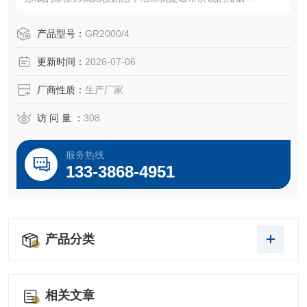
② 定转子被制成圆椎形，具有精细度递升的三级锯齿突
起和凹槽。
产品型号：
GR2000/4
③ 定子可以无限制的被调整到所需要的与转子之间的距
更新时间：
2026-07-06
离
厂商性质：
生产厂家
访 问 量 ：
308
服务热线
133-3868-4951
产品分类
相关文章