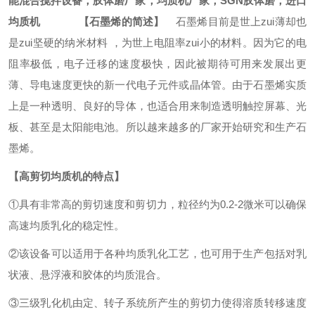
能混合搅拌设备，胶体磨厂家，
均质机
厂家，
SGN
胶体磨，进口
均质机
【石墨烯
的简述
】
石墨烯目前是世上zui薄却也
是zui坚硬的纳米材料 ，为世上电阻率zui小的材料。因为它的电
阻率极低，电子迁移的速度极快，因此被期待可用来发展出更
薄、导电速度更快的新一代电子元件或晶体管。由于石墨烯实质
上是一种透明、良好的导体，也适合用来制造透明触控屏幕、光
板、甚至是太阳能电池。所以越来越多的厂家开始研究和生产石
墨烯。
【
高剪切均质机
的特点】
①具有非常高的剪切速度和剪切力，粒径约为0.2-2微米可以确保
高速均质乳化的稳定性。
②该设备可以适用于各种均质乳化工艺，也可用于生产包括对乳
状液、悬浮液和胶体的均质混合。
③三级乳化机由定、转子系统所产生的剪切力使得溶质转移速度