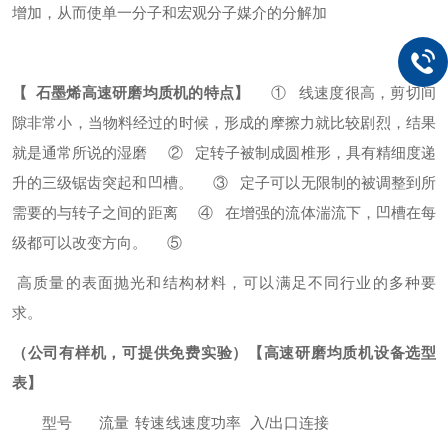
增加，从而使单一分子和宏观分子媒介的分解加
【 石墨烯
高速研磨均质机
的特点】
① 线速度很高，剪切间
隙非常小，当物料经过的时候，形成的摩擦力就比较剧烈，结果
就是通常所说的湿磨
② 定转子被制成圆椎形，具有精细度递
升的三级锯齿突起和凹槽。
③ 定子可以无限制的被调整到所
需要的与转子之间的距离
④ 在增强的流体湍流下，凹槽在每
级都可以改变方向。
⑤
高质量的表面抛光和结构材料，可以满足不同行业的多种要
求。
（公司有样机，可提供免费实验）
【
高速研磨均质机
设备选型
表】
型号
流量
转速
线速度
功率
入/出口连接