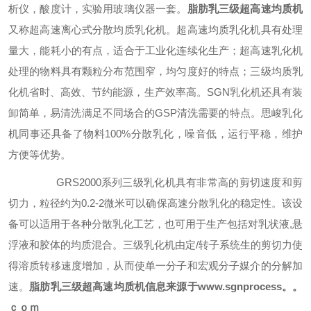
析仪，酸度计，实验用玻璃仪器一套。
脂肪乳三级
超高速
均质机
又称超高速离心式分散均质乳化机。超高速均质乳化机具有处理
量大，能耗小的有点，适合于工业化连续化生产；超高速乳化机
处理的物料具有颗粒分布范围窄，均匀度好的特点；三级均质乳
化机省时、高效、节约能源，生产效率高。
SGN
乳化机还具有装
卸简单，易清洗满足不同场合的GSP清洗需要的特点。
思峻
乳化
机同事还具备了物料100%分散乳化，噪音低，运行平稳，维护
方便等优势。
GRS
2000系列三级乳化机具有非常高的剪切速度和剪
切力，粒径约为0.2-2微米可以确保高速分散乳化的稳定性。该设
备可以适用于各种分散乳化工艺，也可用于生产包括对乳状液,悬
浮液和胶体的均质混合。三级乳化机由定/转子系统生的剪切力使
得溶质转移速度增加，从而使单一分子和宏观分子媒介的分解加
速。
脂肪乳三级
超高速
均质机
信息来源于www.sgnprocess。。
ｃｏｍ