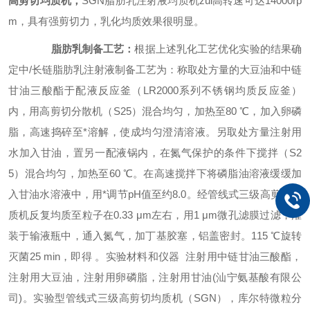
高剪切均质机，
SGN
脂肪乳注射液均质机zui高转速可达14000rp
m，具有强剪切力，乳化均质效果很明显。
脂肪乳制备工艺：
根据上述乳化工艺优化实验的结果确
定中/长链脂肪乳注射液制备工艺为：称取处方量的大豆油和中链
甘油三酸酯于配液反应釜（LR2000系列不锈钢均质反应釜）
内，用高剪切分散机（S25）混合均匀，加热至80 ℃，加入卵磷
脂，高速捣碎至*溶解，使成均匀澄清溶液。另取处方量注射用
水加入甘油，置另一配液锅内，在氮气保护的条件下搅拌（S2
5）混合均匀，加热至60 ℃。在高速搅拌下将磷脂油溶液缓缓加
入甘油水溶液中，用*调节pH值至约8.0。经管线式三级高剪切均
质机反复均质至粒子在0.33 μm左右，用1 μm微孔滤膜过滤，灌
装于输液瓶中，通入氮气，加丁基胶塞，铝盖密封。115 ℃旋转
灭菌25 min，即得 。
实验材料和仪器 注射用中链甘油三酸酯，
注射用大豆油，注射用卵磷脂，注射用甘油(汕宁氨基酸有限公
司)。实验型管线式三级高剪切均质机（
SGN
），库尔特微粒分