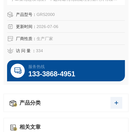
布范围窄，均匀度好的特点；三级均质乳化机省时、高效、
节约能源，生产效率高。SGN乳化机还具有装卸简单，易清
产品型号：
GRS2000
洗满足不同场合的GSP清洗需要的特点。思峻乳化机同事还
更新时间：
2026-07-06
具备了物料100%分散乳化，噪音低，运行平稳，维护方便等
优势。
厂商性质：
生产厂家
访 问 量 ：
334
服务热线
133-3868-4951
产品分类
相关文章