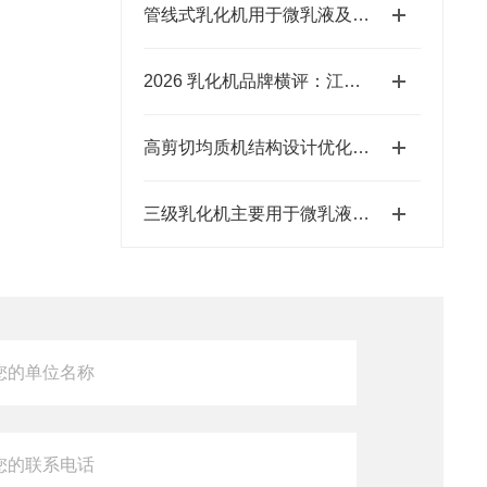
管线式乳化机用于微乳液及超细悬浮液的生产
2026 乳化机品牌横评：江苏思峻 VS 进口品牌，剪切力与性价比谁更优？（附FAQ常见问题解答）
高剪切均质机结构设计优化方向
三级乳化机主要用于微乳液及超细悬乳液的生产