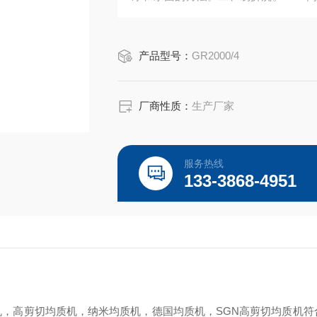
均质机的清洗。
产品型号：
GR2000/4
厂商性质：
生产厂家
服务热线
133-3868-4951
机
，高剪切
均质机
，纳米
均质机
，德国
均质机
，
SGN
高剪切
均质机
符