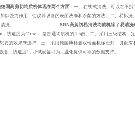
洗德国高剪切均质机
体现在两个方面：
一、在线式清洗。可以在不拆
置加以强力作用，使仪器设备的表面洗净和杀菌的方法。
二、易拆洗
的清洗。
SGN
高剪切
易清洗
均质机
除了易清洗
m，线速度为41m/s，是
普通均质机
的4-5倍。
二、采用三级结构，定
根据想要的效果来选择。
三、采用德国博格曼双端面机械密封，并配有
设备，线速度*，小试设备可为工业化提供可靠的数据支持。