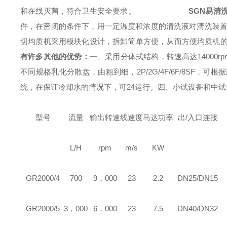
和在线灭菌，符合卫生安全要求。
SGN
易清
件，在密闭的条件下，用一定温度和浓度的清洗液对清洗装
切
均质机
采用模块化设计，拆卸简单方便，从而方便
均质机
有许多其他的优势：
一、采用分体式结构，转速高达14000rp
不同规格乳化分散盘，由粗到细，2P/2G/4F/6F/8SF，可
统，在保证冷却水的情况下，可24运行。
四、小试设备和中试
型号
流量
输出转速
线速度
马达功率
出/入口连接
L/H
rpm
m/s
KW
GR
2000/4
700
9，000
23
2.2
DN25/DN15
GR
2000/5
3，000
6，000
23
7.5
DN40/DN32