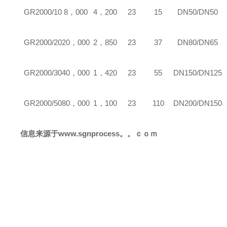
GR
2000/10
8，000
4，200
23
15
DN50/DN50
GR
2000/20
20，000
2，850
23
37
DN80/DN65
GR
2000/30
40，000
1，420
23
55
DN150/DN125
GR
2000/50
80，000
1，100
23
110
DN200/DN150
信息来源于
www.sgnprocess。。ｃｏｍ