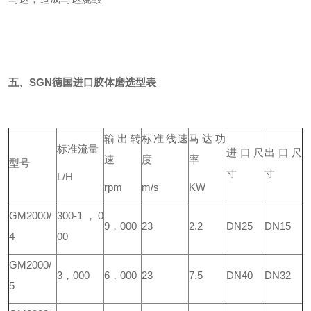
五、SGN德国进口胶体磨选型表
输出转
标准线速
马达功
标准流量
进口尺
出口尺
速
度
率
型号
寸
寸
L/H
rpm
m/s
KW
GM2000/
300-1，0
9，000
23
2.2
DN25
DN15
4
00
GM2000/
3，000
6，000
23
7.5
DN40
DN32
5