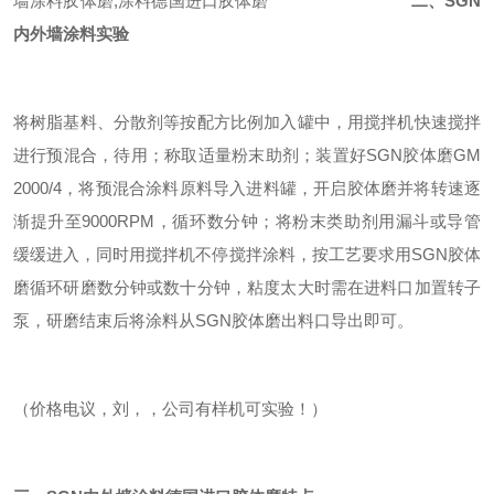
墙涂料胶体磨,涂料德国进口胶体磨
二、SGN
内外墙涂料实验
将树脂基料、分散剂等按配方比例加入罐中，用搅拌机快速搅拌
进行预混合，待用；称取适量粉末助剂；装置好SGN胶体磨GM
2000/4，将预混合涂料原料导入进料罐，开启胶体磨并将转速逐
渐提升至9000RPM，循环数分钟；将粉末类助剂用漏斗或导管
缓缓进入，同时用搅拌机不停搅拌涂料，按工艺要求用SGN胶体
磨循环研磨数分钟或数十分钟，粘度太大时需在进料口加置转子
泵，研磨结束后将涂料从SGN胶体磨出料口导出即可。
（价格电议，刘，，公司有样机可实验！）