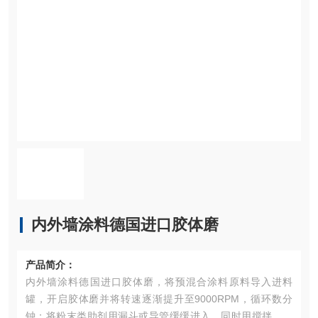
内外墙涂料德国进口胶体磨
产品简介：
内外墙涂料德国进口胶体磨，将预混合涂料原料导入进料
罐，开启胶体磨并将转速逐渐提升至9000RPM，循环数分
钟；将粉末类助剂用漏斗或导管缓缓进入，同时用搅拌机不