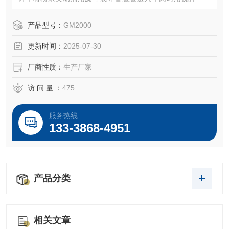
停搅拌涂料，按工艺要求用SGN胶体磨循环研磨数分钟或数
十分钟，粘度太大时需在进料口加置转子泵，研磨结束后将
产品型号：
GM2000
涂料从SGN胶体磨出料口导出即可。
更新时间：
2025-07-30
厂商性质：
生产厂家
访 问 量 ：
475
服务热线
133-3868-4951
产品分类
相关文章