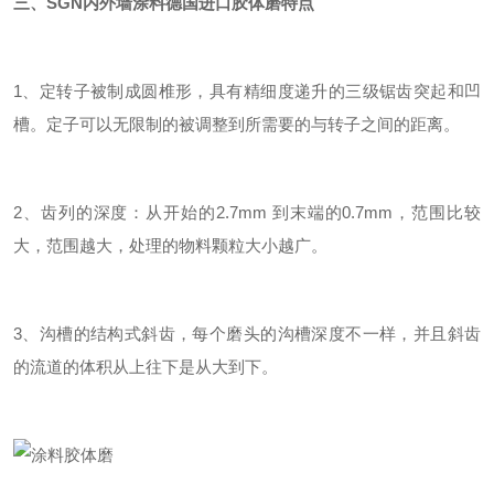
三、SGN
内外墙涂料德国进口胶体磨
特点
1、定转子被制成圆椎形，具有精细度递升的三级锯齿突起和凹
槽。定子可以无限制的被调整到所需要的与转子之间的距离。
2、齿列的深度：从开始的2.7mm 到末端的0.7mm，范围比较
大，范围越大，处理的物料颗粒大小越广。
3、沟槽的结构式斜齿，每个磨头的沟槽深度不一样，并且斜齿
的流道的体积从上往下是从大到下。