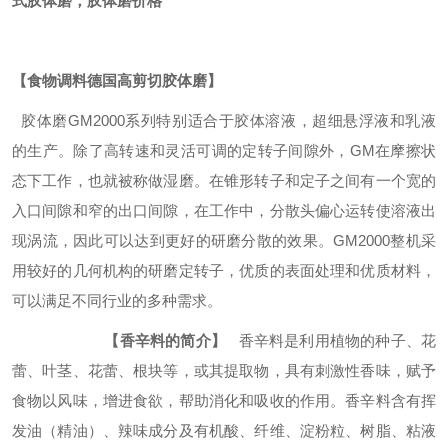
式胶体磨，胶体磨价格
【
食物调料德国高剪切
胶体磨】
胶体磨GM2000系列特别适合于胶体溶液，超细悬浮液和乳液
的生产。除了高转速和灵活可调的定转子间隙外，GM在摩擦状
态下工作，也就被称做湿磨。在锥形转子和定子之间有一个宽的
入口间隙和窄的出口间隙，在工作中，分散头偏心运转使溶液出
现涡流，因此可以达到更好的研磨分散的效果。GM2000整机采
用较好的几何机构的研磨定转子，优质的表面处理和优质材料，
可以满足不同行业的多种需求。
【
香辛料
的简介
】
香辛料是利用植物的种子、花
蕾、叶茎、花蕾、根块等，或其提取物，具有刺激性香味，赋予
食物以风味，增进食欲，帮助消化和吸收的作用。香辛料含有挥
发油（精油）、辣味成分及有机酸、纤维、淀粉粒、树脂、粘液