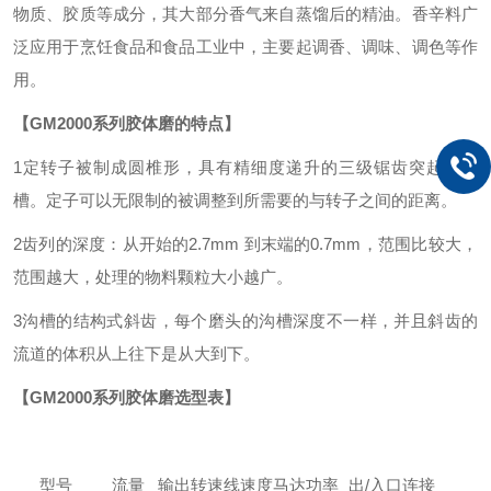
物质、胶质等成分，其大部分香气来自蒸馏后的精油。香辛料广
泛应用于烹饪食品和食品工业中，主要起调香、调味、调色等作
用。
【GM2000系列胶体磨的特点】
1定转子被制成圆椎形，具有精细度递升的三级锯齿突起和凹
槽。定子可以无限制的被调整到所需要的与转子之间的距离。
2齿列的深度：从开始的2.7mm 到末端的0.7mm，范围比较大，
范围越大，处理的物料颗粒大小越广。
3沟槽的结构式斜齿，每个磨头的沟槽深度不一样，并且斜齿的
流道的体积从上往下是从大到下。
【GM2000系列胶体磨选型表】
型号
流量
输出转速
线速度
马达功率
出/入口连接