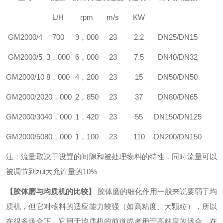
L/H
rpm
m/s
KW
GM2000/4
700
9，000
23
2.2
DN25/DN15
GM2000/5
3，000
6，000
23
7.5
DN40/DN32
GM2000/10
8，000
4，200
23
15
DN50/DN50
GM2000/20
20，000
2，850
23
37
DN80/DN65
GM2000/30
40，000
1，420
23
55
DN150/DN125
GM2000/50
80，000
1，100
23
110
DN200/DN150
注：流量取决于设置的间隙和被处理物料的特性，同时流量可以
被调节到zui大允许量的10%
【胶体磨与均质机的比较】
胶体磨的细化作用一般来说要弱于均
质机，但它对物料的适应能力较强（如高粘度、大颗粒），所以
在很多场合下，它用于均质机的前道或者用于高粘度的场合。在