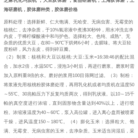
芝麻乳化均质机 ，大豆胶体磨 ，食品研磨机，上海胶体磨，上
海研磨机，胶体磨种类，胶体磨价格
原料处理：选择新鲜、仁大饱满、无哈变、无病虫害、无霉变的
核桃仁，去净杂质，于10%氢溶液中煮沸30秒钟，用水冲洗去净
内皮，于稀柠檬酸液中和与护色。选择粒大、色纯、成熟*、无
杂质的优质大豆，在80～90℃下烘烤6小时，去腥味。将大豆轻
度粉碎，风力去皮，得到碎豆瓣。
（2）制浆：核桃和大豆以核桃:大豆:玉米=16:38:46的配比混
合，加水2倍，水温50℃，浸泡3小时后，再进行磨浆。磨浆时需
加入原料重8倍的水。磨好的浆用100目筛网过滤。
（3）制粉：
将浆液先用核桃粉胶体磨处理，再用乳化机或者均质机在温度50
～55℃、30兆帕压力下反复均质两次，得到乳状液。以10～15千
帕的真空度进行浓缩，直到固形物含量达到40%以上，进行喷
粉。浓缩液温度为40～60℃，泵入高位罐，进入离心盘而被喷雾
干燥，进风温度150～180℃。
（4）膨化玉米：选择粒大、饱
满、无霉变、无病虫害的玉米，去净杂质。玉米适当润湿后，采