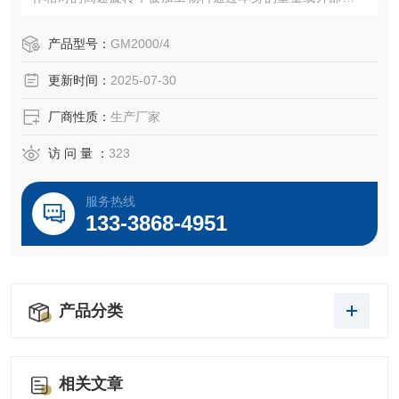
（可由泵产生）加压产生向下的螺旋冲击力，透过胶体磨
定、转齿之间的间隙（间隙可调）时受到*的剪切力、摩擦
产品型号：
GM2000/4
力、高频振动等物理作用，使物料被有效地乳化、分散和粉
更新时间：
2025-07-30
碎，达到物料超细粉碎及乳化的效果
厂商性质：
生产厂家
访 问 量 ：
323
服务热线
133-3868-4951
产品分类
相关文章