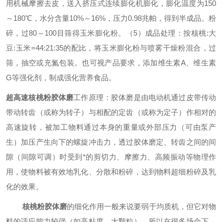
用机械摩擦去皮，送入挤压式连续膨化机膨化，膨化温度为150
～180℃，水分含量10%～16%，压力0.98兆帕，得到半成品。粉
碎，过80～100目筛得玉米膨化粉。
（5）成品处理：按核桃:大
豆:玉米=44:21:35的配比，将玉米膨化粉与喷雾干燥粉混合，过
筛，抽空或充氮包装。也可视产品要求，添加维生素A、维生素
G等强化剂，制成强化营养食品。
超高速核桃粉胶体磨
工作原理：胶体磨是由电动机通过皮带传动
带动转齿（或称为转子）与相配的定齿（或称为定子）作相对的
高速旋转，被加工物料通过本身的重量或外部压力（可由泵产
生）加压产生向下的螺旋冲击力，透过胶体磨定、转齿之间的间
隙（间隙可调）时受到*的剪切力、摩擦力、高频振动等物理作
用，使物料被有效地乳化、分散和粉碎，达到物料超细粉碎及乳
化的效果。
核桃粉胶体磨
的细化作用一般来说要弱于均质机，但它对物
料的适应能力较强（如高粘度、大颗粒），所以在很多场合下，