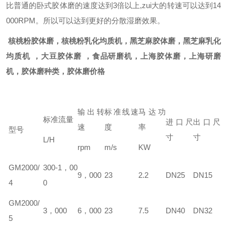
比普通的卧式胶体磨的速度达到3倍以上,zui大的转速可以达到14
000RPM。所以可以达到更好的分散湿磨效果。
核桃粉胶体磨，核桃粉乳化均质机，黑芝麻胶体磨，黑芝麻乳化
均质机 ，大豆胶体磨 ，食品研磨机，上海胶体磨，上海研磨
机，胶体磨种类，胶体磨价格
输出转
标准线速
马达功
标准流量
进口尺
出口尺
速
度
率
型号
寸
寸
L/H
rpm
m/s
KW
GM
2000/
300-1，00
9，000
23
2.2
DN25
DN15
4
0
GM
2000/
3，000
6，000
23
7.5
DN40
DN32
5