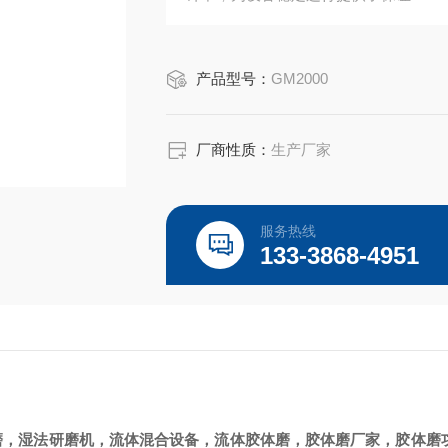
新结构 通过梳齿状定子切割破碎，缝
力，纤维湿法研磨破碎可达400目.
产品型号：
GM2000
更可靠 采用整体式机械密封，*上解
与更换方便快捷.
新技术 采用先进的受控切
厂商性质：
生产厂家
服务热线
133-3868-4951
磨，湿法研磨机，流体混合设备，流体胶体磨，胶体磨厂家，胶体磨