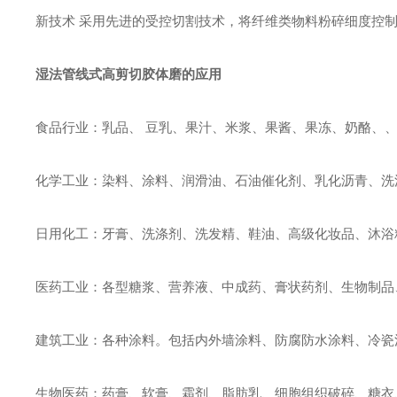
新技术 采用先进的受控切割技术，将纤维类物料粉碎细度控
湿法管线式高剪切胶体磨的应用
食品行业：乳品、 豆乳、果汁、米浆、果酱、果冻、奶酪、
化学工业：染料、涂料、润滑油、石油催化剂、乳化沥青、洗涤
日用化工：牙膏、洗涤剂、洗发精、鞋油、高级化妆品、沐浴精
医药工业：各型糖浆、营养液、中成药、膏状药剂、生物制品
建筑工业：各种涂料。包括内外墙涂料、防腐防水涂料、冷瓷
生物医药：药膏、软膏、霜剂、脂肪乳、细胞组织破碎、糖衣