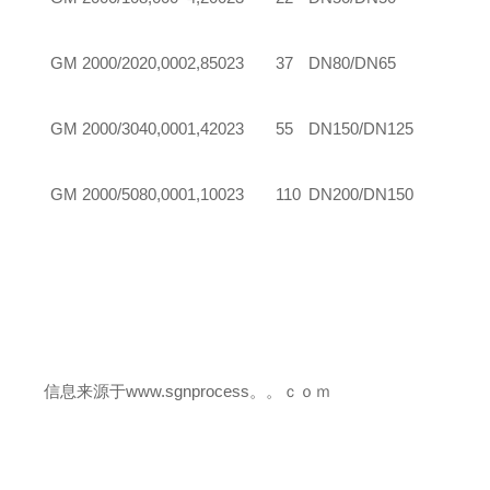
GM
2000/20
20,000
2,850
23
37
DN80/DN65
GM
2000/30
40,000
1,420
23
55
DN150/DN125
GM
2000/50
80,000
1,100
23
110
DN200/DN150
信息来源于www.sgnprocess。。ｃｏｍ