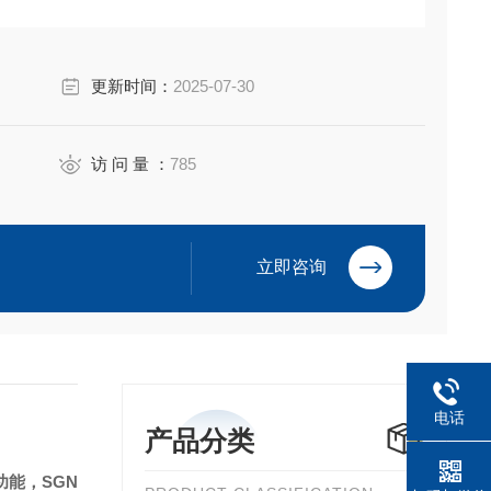
隙疏密决定细度大小，超高线速度的吸料式叶轮提供*切割
更新时间：
2025-07-30
决了高速运转下的物料泄漏以及冷却介质污染等问题，安装
访 问 量 ：
785
立即咨询
电话
产品分类
功能，
SGN