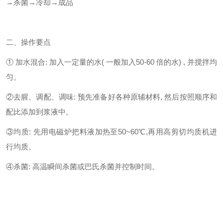
→杀菌→冷却→成品
二、操作要点
① 加水混合: 加入一定量的水( 一般加入50-60 倍的水) , 并搅拌均
匀。
②去腥、调配、调味: 预先准备好各种原辅材料, 然后按照顺序和
配比添加到浆液中。
③均质: 先用电磁炉把料液加热至50~60℃,再用高剪切均质机进
行均质。
④杀菌: 高温瞬间杀菌或巴氏杀菌并控制时间。