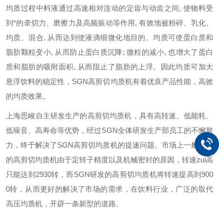
均质过程中料液通过高速相对连动的定齿与动齿之间, 使物料受
到*的牵切力、磨擦力及高频振动等作用, 有效地被粉碎、乳化、
均质、混合, 从而达到使液滴细微化地目的。均质可使蛋白质和
脂肪颗粒变小, 从而防止蛋白质沉降; 微粒的减小, 也增大了蛋白
质和脂肪的吸附面积, 从而阻止了脂肪的上浮。因此均质可加大
悬浮饮料的稳定性，SGN高剪切均质机有着优良产品性能，高效
的均质效果。
上海思峻自主研发生产的高剪切均质机，具有高转速、低能耗、
低噪音、高寿命等优势，经过SGN全体研发生产部员工的不懈努
力，终于解决了SGN高剪切均质机的提速问题。市场上一般使用
的高剪切均质机由于定转子精度以及机械密封的原因，转速zui高
只能达到2930转，而SGN研发的高剪切均质机将转速提高到900
0转，从而更好的解决了市场的需求，在饮料行业，广泛的取代
高压均质机，开辟一条新型的道路。